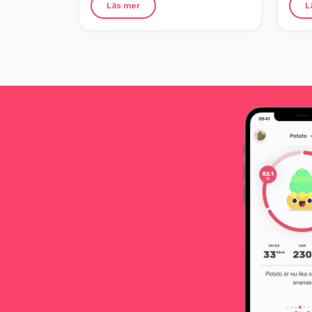
priori
Läs mer
L
igenom vad som gäller vid både
tillfä
bröstförstoring och
med 
bröstförminskning, samt tips för att
underlätta amningen.