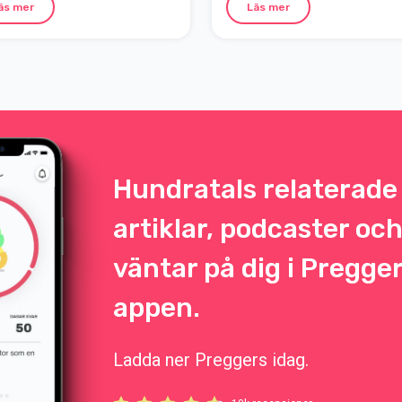
tera sig själv, se till att sova när
viktuppgång hos barnet.
äs mer
Läs mer
lle ges och att få i dig ordentligt
mat och dryck.
Hundratals relaterade
artiklar, podcaster oc
väntar på dig i Pregge
appen.
Ladda ner Preggers idag.