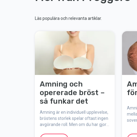
Läs populära och relevanta artiklar.
Amning och
Am
opererade bröst –
fö
så funkar det
Amnin
Amning är en individuell upplevelse,
mella
bröstens storlek spelar oftast ingen
sover
avgörande roll. Men om du har gjort
efter
en bröstoperation kan det påverka
ofta.
hur amningen fungerar. Här går vi