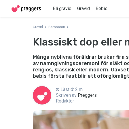
Bli gravid
Gravid
Bebis
Gravid
Barnnamn
Klassiskt dop elle
Många nyblivna föräldrar brukar fira 
av namngivningsceremoni för släkt och
religiös, klassisk eller modern. Oavset
bebis första fest blir ett oförglömlig
Lästid: 2 m
Skriven av
Preggers
Redaktör