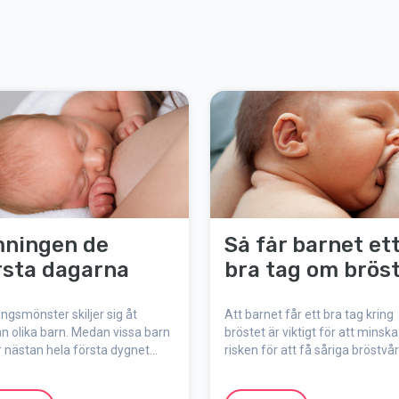
ningen de
Så får barnet et
rsta dagarna
bra tag om brös
gsmönster skiljer sig åt
Att barnet får ett bra tag kring
n olika barn. Medan vissa barn
bröstet är viktigt för att minska
 nästan hela första dygnet
risken för att få såriga bröstvår
 att de fötts, vill andra barn äta
smärtsam amning, mjölkstockn
 Även om det kan vara svårt att
liten mjölkmängd och dålig