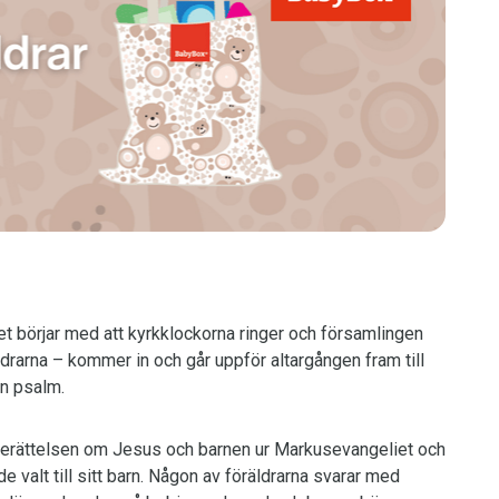
 Det börjar med att kyrkklockorna ringer och församlingen
addrarna – kommer in och går uppför altargången fram till
n psalm.
r berättelsen om Jesus och barnen ur Markusevangeliet och
 valt till sitt barn. Någon av föräldrarna svarar med