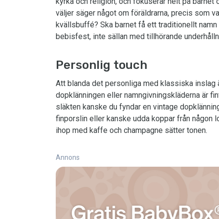
kyrka och religion, och fokuserar helt på barne
väljer säger något om föräldrarna, precis som v
kvällsbuffé? Ska barnet få ett traditionellt namn
bebisfest, inte sällan med tillhörande underhålln
Personlig touch
Att blanda det personliga med klassiska inslag 
dopklänningen eller namngivningskläderna är fint
släkten kanske du fyndar en vintage dopklännin
finporslin eller kanske udda koppar från någon l
ihop med kaffe och champagne sätter tonen.
Annons