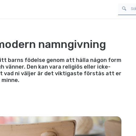
r modern namngivning
sitt barns födelse genom att hålla någon form
 vänner. Den kan vara religiös eller icke-
t vad ni väljer är det viktigaste förstås att er
t minne.