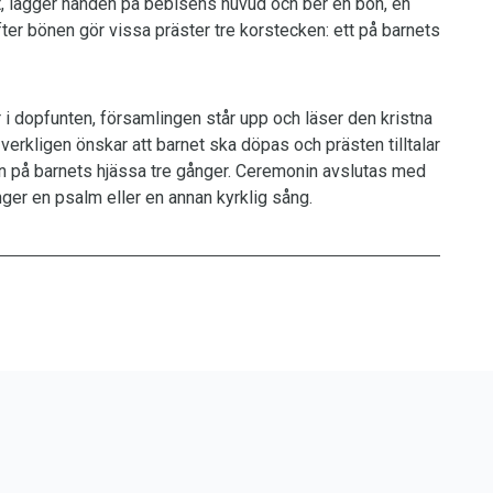
et, lägger handen på bebisens huvud och ber en bön, en
Efter bönen gör vissa präster tre korstecken: ett på barnets
 i dopfunten, församlingen står upp och läser den kristna
verkligen önskar att barnet ska döpas och prästen tilltalar
en på barnets hjässa tre gånger. Ceremonin avslutas med
er en psalm eller en annan kyrklig sång.