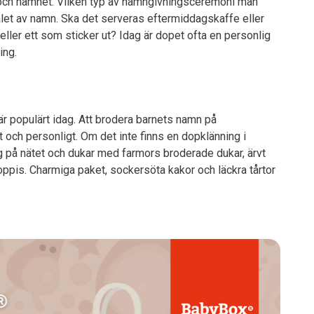
t och namnet. Vilken typ av namngivningsceremoni man
alet av namn. Ska det serveras eftermiddagskaffe eller
 eller ett som sticker ut? Idag är dopet ofta en personlig
ing.
är populärt idag. Att brodera barnets namn på
 och personligt. Om det inte finns en dopklänning i
g på nätet och dukar med farmors broderade dukar, ärvt
oppis. Charmiga paket, sockersöta kakor och läckra tårtor