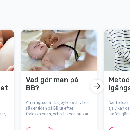
t
Vad gör man på
Metod
tet
BB?
igång
Amning, sömn, blöjbyten och vila –
När förlossn
så ser tiden på BB ut efter
själv kan de
tor,
förlossningen, och så länge brukar
varför igån
ing,
man stanna.
metoder so