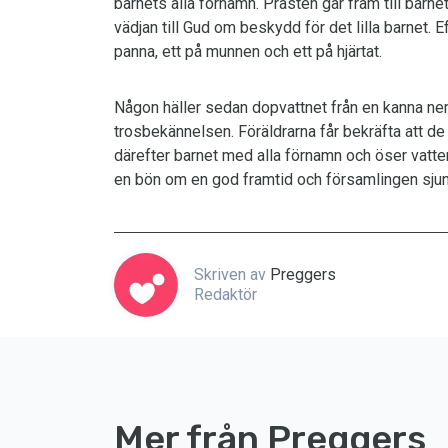
barnets alla förnamn. Prästen går fram till barn
vädjan till Gud om beskydd för det lilla barnet. 
panna, ett på munnen och ett på hjärtat.
Någon häller sedan dopvattnet från en kanna ner
trosbekännelsen. Föräldrarna får bekräfta att de 
därefter barnet med alla förnamn och öser vatt
en bön om en god framtid och församlingen sjung
Skriven av
Preggers
Redaktör
Mer från Preggers