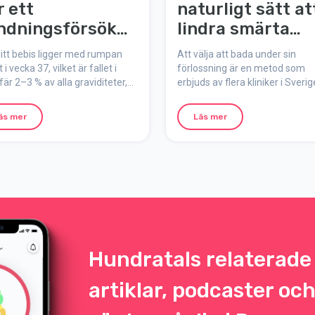
r ett
naturligt sätt at
ndningsförsök
lindra smärta
l – steg för steg
under
itt bebis ligger med rumpan
Att välja att bada under sin
förlossningen
 i vecka 37, vilket är fallet i
förlossning är en metod som
är 2–3 % av alla graviditeter,
erbjuds av flera kliniker i Sveri
r du att bli erbjuden ett
är känd för att ge god smärtlind
ingsförsök. Så här går det till:
Om du är frisk och har haft en
äs mer
Läs mer
normal graviditet, kan vattenfö
vara ett alternativ för dig.
Hundratals relaterade
artiklar, podcaster oc