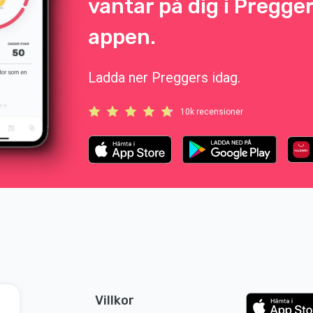
väntar på dig i Pregge
appen.
Ladda ner Preggers idag.
10k recensioner
Villkor