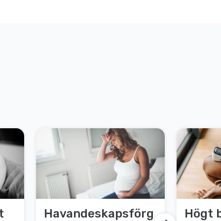
t
Havandeskapsförg
Högt 