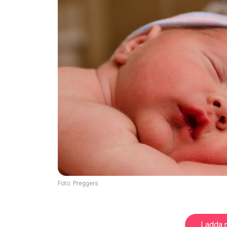
Foto:
Preggers
Ladda n