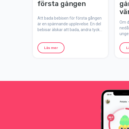
första gången
gå
vä
Att bada bebisen för första gången
til
Om d
är en spännande upplevelse. En del
nedåt
bebisar älskar att bada, andra tycker
ungef
inte om det lika mycket.
komme
vändn
Läs mer
L