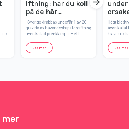
t
iftning: har du koll
under 
på de här
orsake
varningssignalerna
hur d
I Sverige drabbas ungefär 1 av 20
Högt blodtr
?
gravida av havandeskapsförgiftning
även kallat
ge och
även kallad preeklampsi – ett
kräver ext
ring.
tillstånd som kan bli allvarligt om det
kan påverka
inte upptäcks i tid. Här är tecknen du
men med rät
Läs mer
Läs mer
dsel
bör vara vaksam på:
det oftast a
sätt.
h mer