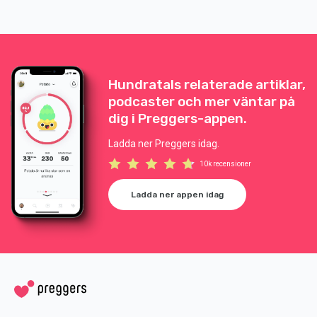
Hundratals relaterade artiklar,
podcaster och mer väntar på
dig i Preggers-appen.
Ladda ner Preggers idag.
10k recensioner
Ladda ner appen idag