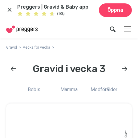
Preggers | Gravid & Baby app
Öppna
(10k)
Gravid
Vecka för vecka
Gravid i vecka 3
Bebis
Mamma
Medförälder