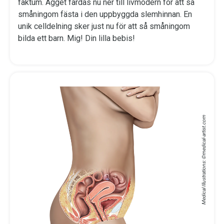
faktum. Ägget färdas nu ner till livmodern för att så
småningom fästa i den uppbyggda slemhinnan. En
unik celldelning sker just nu för att så småningom
bilda ett barn. Mig! Din lilla bebis!
medical-artist.com
Medical Illustrations: ©