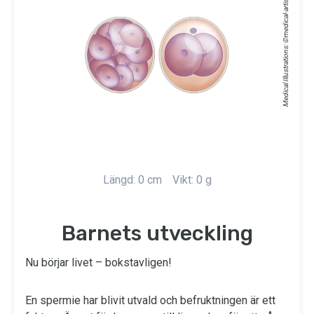
medical-artist.com
Medical Illustrations: ©
Längd: 0 cm
Vikt: 0 g
Barnets utveckling
Nu börjar livet – bokstavligen!
En spermie har blivit utvald och befruktningen är ett