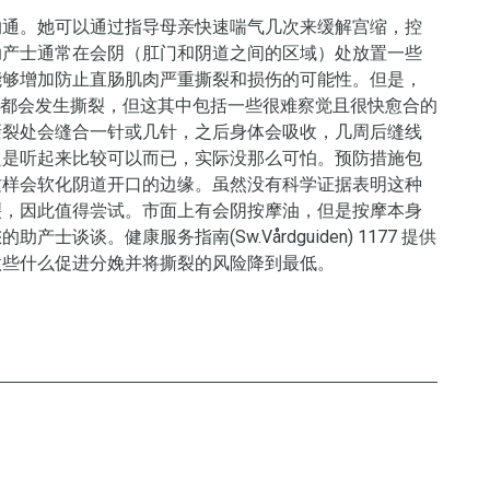
沟通。她可以通过指导母亲快速喘气几次来缓解宫缩，控
助产士通常在会阴（肛门和阴道之间的区域）处放置一些
能够增加防止直肠肌肉严重撕裂和损伤的可能性。但是，
性都会发生撕裂，但这其中包括一些很难察觉且很快愈合的
撕裂处会缝合一针或几针，之后身体会吸收，几周后缝线
只是听起来比较可以而已，实际没那么可怕。预防措施包
这样会软化阴道开口的边缘。虽然没有科学证据表明这种
裂，因此值得尝试。市面上有会阴按摩油，但是按摩本身
谈谈。健康服务指南(Sw.Vårdguiden) 1177 提供
做些什么促进分娩并将撕裂的风险降到最低。