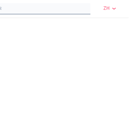
ZH
英语
英语 
瑞典
挪威
丹麦
芬兰
德语
波兰
法语