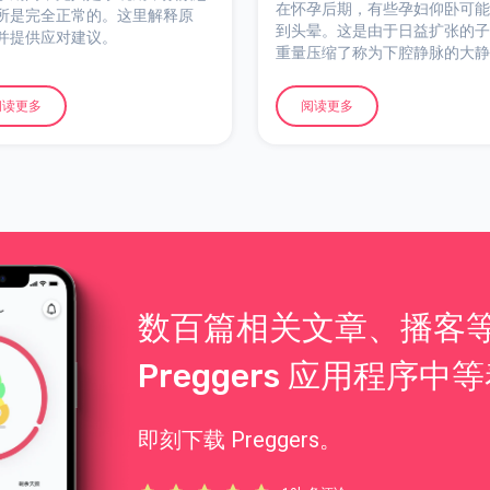
在怀孕后期，有些孕妇仰卧可能
所是完全正常的。这里解释原
到头晕。这是由于日益扩张的子
并提供应对建议。
重量压缩了称为下腔静脉的大静
引起的。孕妇可能会头晕目眩，
选择躺在左侧，症状通常会很快
阅读更多
阅读更多
解。
数百篇相关文章、播客
Preggers 应用程序中
即刻下载 Preggers。