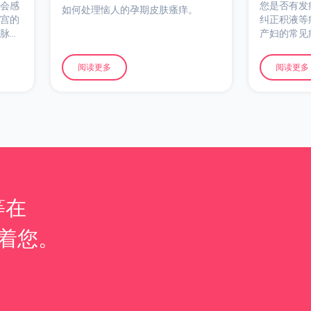
会感
您是否有发
如何处理恼人的孕期皮肤瘙痒。
宫的
纠正积液等症
脉而
产妇的常见
如果
够多一样）
缓
但很少是危
阅读更多
阅读更多
会自行消失
等在
等着您。