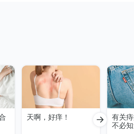
合
天啊，好痒！
有关痔
不必知