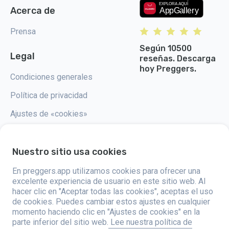
Acerca de
Prensa
Según 10500
Legal
reseñas. Descarga
hoy Preggers.
Condiciones generales
Política de privacidad
Ajustes de «cookies»
Nuestro sitio usa cookies
En preggers.app utilizamos cookies para ofrecer una
Preggers, creado por el estudio de aplicaciones sueco Stroller AB en
2017, tiene como objetivo simplificar la paternidad para los futuros y
excelente experiencia de usuario en este sitio web. Al
nuevos padres de todo el mundo. Con un equipo diverso y
hacer clic en "Aceptar todas las cookies", aceptas el uso
colaboraciones con expertos, han desarrollado aplicaciones fáciles de
de cookies. Puedes cambiar estos ajustes en cualquier
usar que son utilizadas por más de dos millones de personas. Preggers
ofrece una experiencia única en 3D, proporcionando actualizaciones,
momento haciendo clic en "Ajustes de cookies" en la
consejos y herramientas personalizadas para cada etapa del embarazo.
parte inferior del sitio web.
Lee nuestra política de
También apoya a los nuevos padres con consejos prácticos sobre el