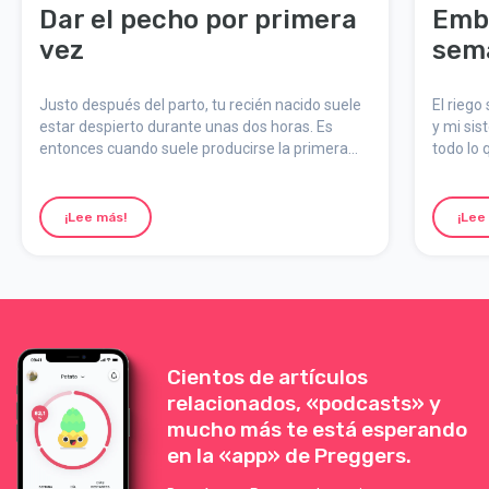
Dar el pecho por primera
Emb
vez
sem
Justo después del parto, tu recién nacido suele
El rieg
estar despierto durante unas dos horas. Es
y mi sis
entonces cuando suele producirse la primera
todo lo 
lactancia, un momento importante y especial
de mam
para el bebé y para ti.
¡Lee más!
¡Lee
Cientos de artículos
relacionados, «podcasts» y
mucho más te está esperando
en la «app» de Preggers.