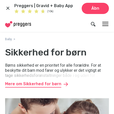
Preggers | Gravid + Baby App
Åbn
(10k)
Baby
Sikkerhed for børn
Børns sikkerhed er en prioritet for alle forældre. For at
beskytte dit barn mod farer og ulykker er det vigtigt at
tage sikkerhedsforanstaltninger både i og uden for
hjemmet. Ved at bruge sikkerhedsprodukter som
Mere om Sikkerhed for børn
autostole, cykelhjelme og sikkerhedsporte kan du
reducere risikoen for skader og ulykker. Sørg også for, at
dit barn er ordentligt forsikret. Der findes mange
forskellige typer af børneforsikringer, men de minder ofte
meget om hinanden. Vi hjælper dig med at få et overblik
over de forskellige produkter.