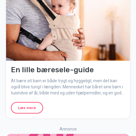
En lille bæresele-guide
At bære sit barn er både trygt og hyggeligt, men det kan
også blive tungt i længden. Mennesket har båret sine børn i
tusindvis af år, både med og uden hjælpemidler, og en god
bæresele gør oplevelsen både mere komfortabel og sikker
– for dig og dit barn.
Læs mere
Annonce