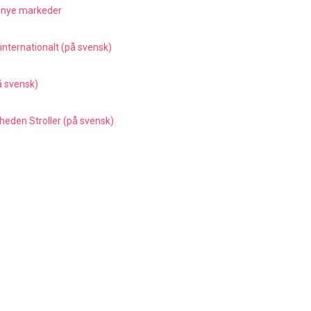
9 nye markeder
nternationalt (på svensk)
å svensk)
heden Stroller (på svensk)