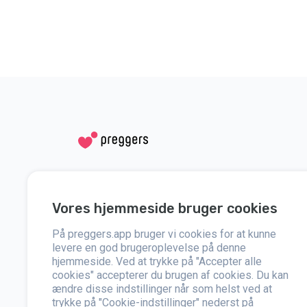
Sociale medier
Hjælp
Vores hjemmeside bruger cookies
Instagram
Kontakt os
På preggers.app bruger vi cookies for at kunne
Facebook
Om os
levere en god brugeroplevelse på denne
hjemmeside. Ved at trykke på "Accepter alle
cookies" accepterer du brugen af cookies. Du kan
Presse
ændre disse indstillinger når som helst ved at
trykke på "Cookie-indstillinger" nederst på