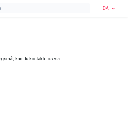
DA
ENGE
ENGE
SVEN
rgsmål, kan du kontakte os via
NOR
DAN
FINS
TYSK
POL
FRAN