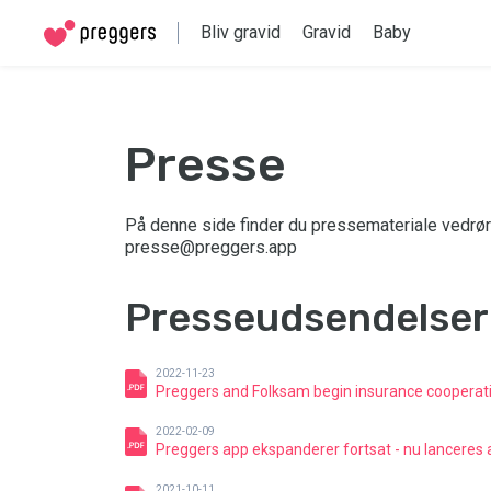
Bliv gravid
Gravid
Baby
Presse
På denne side finder du pressemateriale vedrør
presse@preggers.app
Presseudsendelser
2022-11-23
Preggers and Folksam begin insurance cooperatio
2022-02-09
Preggers app ekspanderer fortsat - nu lanceres
2021-10-11