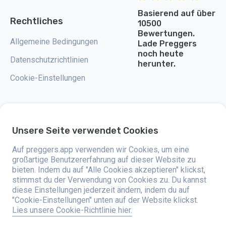
Basierend auf über
Rechtliches
10500
Bewertungen.
Allgemeine Bedingungen
Lade Preggers
noch heute
Datenschutzrichtlinien
herunter.
Cookie-Einstellungen
Unsere Seite verwendet Cookies
Preggers ist eine App, die 2017 von der schwedischen Firma Stroller AB
entwickelt wurde. Die App hat das Ziel, das Elternsein für werdende und
Auf preggers.app verwenden wir Cookies, um eine
frischgebackene Eltern weltweit einfacher zu machen. Mit einem
vielseitigen Team und der Unterstützung von Experten haben sie
großartige Benutzererfahrung auf dieser Website zu
benutzerfreundliche Apps entwickelt, die bereits von über zwei Millionen
bieten. Indem du auf "Alle Cookies akzeptieren" klickst,
Menschen genutzt werden. Preggers bietet eine einzigartige 3D-
stimmst du der Verwendung von Cookies zu. Du kannst
Erfahrung, bei der du Updates, Tipps und Tools bekommst, die auf jede
Phase der Schwangerschaft zugeschnitten sind. Die App hilft auch
diese Einstellungen jederzeit ändern, indem du auf
frischgebackenen Eltern mit praktischen Ratschlägen zur Pflege von
"Cookie-Einstellungen" unten auf der Website klickst.
Neugeborenen. Preggers legt großen Wert auf Vielfalt und Inklusion und
Lies unsere Cookie-Richtlinie hier.
unterstützt verschiedene Familienmodelle. Die App wurde Millionenmal in
203 Ländern heruntergeladen und hat hohe Bewertungen und eine große
Beliebtheit auf 180 Märkten. Preggers ist eine verlässliche Ressource für