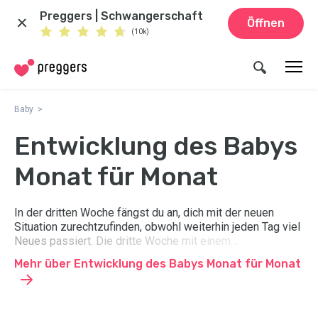
Preggers | Schwangerschaft
Öffnen
(10k)
Baby
Entwicklung des Babys
Monat für Monat
In der dritten Woche fängst du an, dich mit der neuen
Situation zurechtzufinden, obwohl weiterhin jeden Tag viel
Neues passiert. Die dritte Woche mit einem
Neugeborenen kann sehr gemütlich sein, aber gleichzeitig
Mehr über Entwicklung des Babys Monat für Monat
auch voller schwindelerregender Gefühle und neuer
Routinen, die nicht immer perfekt funktionieren. Hier sind
unsere besten Tipps zur Pflege eines Neugeborenen.