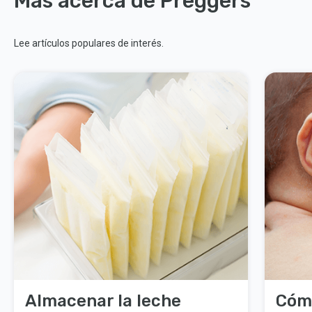
Más acerca de Preggers
Lee artículos populares de interés.
Almacenar la leche
Cómo