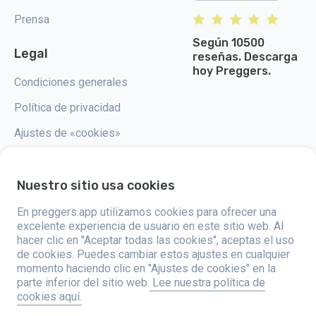
Prensa
Según 10500
Legal
reseñas. Descarga
hoy Preggers.
Condiciones generales
Política de privacidad
Ajustes de «cookies»
Nuestro sitio usa cookies
En preggers.app utilizamos cookies para ofrecer una
Preggers, creado por el estudio de aplicaciones sueco Stroller AB en
2017, tiene como objetivo simplificar la paternidad para los futuros y
excelente experiencia de usuario en este sitio web. Al
nuevos padres de todo el mundo. Con un equipo diverso y
hacer clic en "Aceptar todas las cookies", aceptas el uso
colaboraciones con expertos, han desarrollado aplicaciones fáciles de
de cookies. Puedes cambiar estos ajustes en cualquier
usar que son utilizadas por más de dos millones de personas. Preggers
ofrece una experiencia única en 3D, proporcionando actualizaciones,
momento haciendo clic en "Ajustes de cookies" en la
consejos y herramientas personalizadas para cada etapa del embarazo.
parte inferior del sitio web.
Lee nuestra política de
También apoya a los nuevos padres con consejos prácticos sobre el
cookies aquí.
cuidado de los recién nacidos. Al fomentar la inclusividad, Preggers
apoya diferentes configuraciones familiares. Con millones de descargas