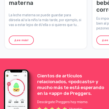
materna
bebé
cor
La leche materna se puede guardar para
Es impor
dársela al/a la niño/a más tarde, por ejemplo, si
bien al 
vas a estar lejos de él/ella o si quieres que tu
pezones
pareja se implique en su alimentación. Para
obstrucc
evitar que las bacterias proliferen en la leche
así com
almacenada, es importante que esta se
¡Lee más!
¡Lee
demasia
manipule y se guarde adecuadamente.
Cientos de artículos
relacionados, «podcasts» y
mucho más te está esperando
en la «app» de Preggers.
Descárgate Preggers hoy mismo.
10k reseñas