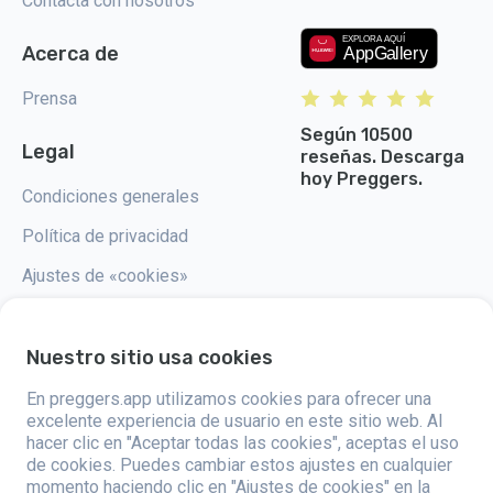
Contacta con nosotros
Acerca de
Prensa
Según 10500
Legal
reseñas. Descarga
hoy Preggers.
Condiciones generales
Política de privacidad
Ajustes de «cookies»
Nuestro sitio usa cookies
En preggers.app utilizamos cookies para ofrecer una
Preggers, creado por el estudio de aplicaciones sueco Stroller AB en
2017, tiene como objetivo simplificar la paternidad para los futuros y
excelente experiencia de usuario en este sitio web. Al
nuevos padres de todo el mundo. Con un equipo diverso y
hacer clic en "Aceptar todas las cookies", aceptas el uso
colaboraciones con expertos, han desarrollado aplicaciones fáciles de
de cookies. Puedes cambiar estos ajustes en cualquier
usar que son utilizadas por más de dos millones de personas. Preggers
ofrece una experiencia única en 3D, proporcionando actualizaciones,
momento haciendo clic en "Ajustes de cookies" en la