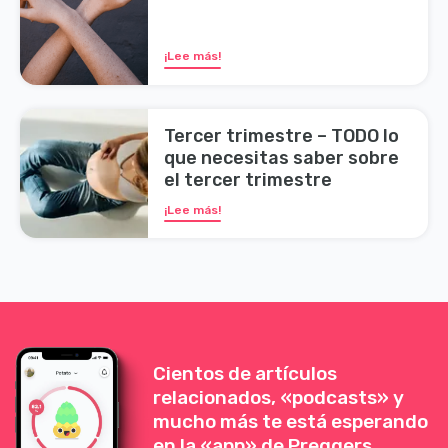
¡Lee más!
Tercer trimestre – TODO lo
que necesitas saber sobre
el tercer trimestre
¡Lee más!
Cientos de artículos
relacionados, «podcasts» y
mucho más te está esperando
en la «app» de Preggers.