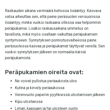
Raskauden aikana verimäärä kehossa lisääntyy. Kasvava
vatsa aiheuttaa sen, että paine peräsuolen verisuonissa
lisääntyy, minkä vuoksi raskaana ollessa saa helpommin
peräpukamia. Lisäksi raskausaikana ummetus on
tavallista, mikä myös osaltaan vaikuttaa peräpukamien
syntymiseen. Synnytyksen ponnistusvaiheessa paine
peräsuolessa kasvaa ja peräpukamat täyttyvät verellä. Sen
vuoksi synnytyksen jälkeen on normaalia kärsiä
peräpukamista.
Peräpukamien oireita ovat:
Ne voivat pullistua peräaukosta ulos
Kutina ja kirvely peräaukossa
Verenvuoto paperiin pyyhkiessä ulostamisen jälkeen
Kipu ulostaessa
Liman, kaasujen ja/tai ulosteen vuoto