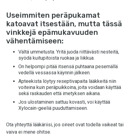
Useimmiten peräpukamat
katoavat itsestään, mutta tässä
vinkkejä epämukavuuden
vähentämiseen:
Vältä ummetusta. Yritä juoda riittävästi nesteitä,
syödä kuitupitoista ruokaa ja liikkua.
On helpompi pitää itsensä puhtaana pesemällä
vedellä vessassa käynnin jälkeen.
Apteekista löytyy reseptivapaita lääkkeitä niin
voiteina kuin peräpuikkoina, joita voidaan käyttää
sekä raskauden että imetyksen aikana.
Jos ulostaminen sattuu kovasti, voi käyttää
Xylocain-geeliä puuduttamiseen.
Ota yhteyttä lääkäriisi, jos oireet ovat todella vaikeat tai
vaiva ei mene ohitse.