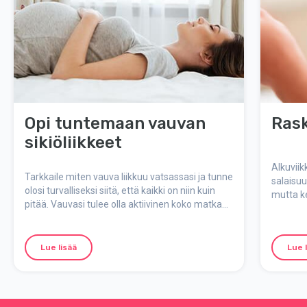
Opi tuntemaan vauvan
Rask
sikiöliikkeet
Alkuviik
Tarkkaile miten vauva liikkuu vatsassasi ja tunne
salaisuu
olosi turvalliseksi siitä, että kaikki on niin kuin
mutta k
pitää. Vauvasi tulee olla aktiivinen koko matkan
varhais
synnytykseen asti.
tehdään?
viikolta?
Lue lisää
Lue 