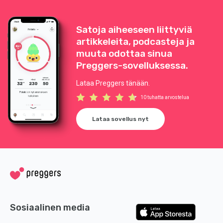
Satoja aiheeseen liittyviä
artikkeleita, podcasteja ja
muuta odottaa sinua
Preggers-sovelluksessa.
Lataa Preggers tänään.
10 tuhatta arvostelua
Lataa sovellus nyt
Sosiaalinen media