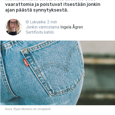
vaarattomia ja poistuvat itsestään jonkin
ajan päästä synnytyksestä.
Lukuaika: 2 min
Jonkin varmistama
Ingela Ågren
Sertifioitu kätilö
Kuva:
Ryan Moreno on Unsplash