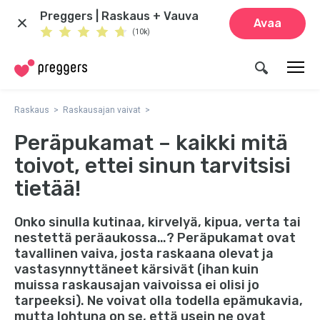
Preggers | Raskaus + Vauva
Avaa
(10k)
Raskaus
Raskausajan vaivat
Peräpukamat – kaikki mitä
toivot, ettei sinun tarvitsisi
tietää!
Onko sinulla kutinaa, kirvelyä, kipua, verta tai
nestettä peräaukossa…? Peräpukamat ovat
tavallinen vaiva, josta raskaana olevat ja
vastasynnyttäneet kärsivät (ihan kuin
muissa raskausajan vaivoissa ei olisi jo
tarpeeksi). Ne voivat olla todella epämukavia,
mutta lohtuna on se, että usein ne ovat