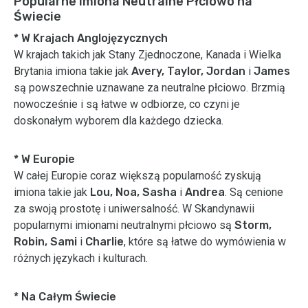
Popularne Imiona Neutralne Płciowo na
Świecie
* W Krajach Anglojęzycznych
W krajach takich jak Stany Zjednoczone, Kanada i Wielka
Brytania imiona takie jak
Avery, Taylor, Jordan
i
James
są powszechnie uznawane za neutralne płciowo. Brzmią
nowocześnie i są łatwe w odbiorze, co czyni je
doskonałym wyborem dla każdego dziecka.
* W Europie
W całej Europie coraz większą popularność zyskują
imiona takie jak
Lou, Noa, Sasha
i
Andrea
. Są cenione
za swoją prostotę i uniwersalność. W Skandynawii
popularnymi imionami neutralnymi płciowo są
Storm,
Robin, Sami
i
Charlie
, które są łatwe do wymówienia w
różnych językach i kulturach.
* Na Całym Świecie