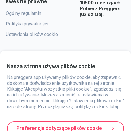
Kwestie prawne
10500 recenzjach.
Pobierz Preggers
Ogólny regulamin
już dzisiaj.
Polityka prywatności
Ustawienia plików cookie
Nasza strona używa plików cookie
Preggers to aplikacja stworzona przez szwedzką firmę Stroller AB w 2017
roku. Celem aplikacji jest ułatwienie rodzicielstwa przyszłym i świeżo
upieczonym rodzicom na całym świecie. Dzięki wszechstronnemu
Na preggers.app używamy plików cookie, aby zapewnić
zespołowi i współpracy z ekspertami, firma opracowała przyjazne dla
doskonałe doświadczenie użytkownika na tej stronie.
użytkownika aplikacje, które zostały już wykorzystane przez ponad dwa
Klikając "Akceptuj wszystkie pliki cookie", zgadzasz się
miliony osób. Preggers oferuje unikalne doświadczenie 3D, które
zapewnia aktualizacje, porady i narzędzia dostosowane do każdego
na ich używanie. Możesz zmienić te ustawienia w
etapu ciąży. Aplikacja wspiera także nowych rodziców, oferując
dowolnym momencie, klikając "Ustawienia plików cookie"
praktyczne porady dotyczące opieki nad noworodkami. Preggers ceni
na dole strony.
Przeczytaj naszą politykę cookies tutaj.
różnorodność i integrację, wspierając różne rodzaje rodzin. Aplikacja
została pobrana miliony razy w 203 krajach, zdobywając wysokie oceny i
dużą popularność na 180 rynkach. Preggers to niezawodne źródło
informacji dla rodziców. Stroller AB angażuje się w innowacje i
rozszerzanie swojej oferty, aby sprostać zmieniającym się potrzebom
Preferencje dotyczące plików cookie
rodziców.