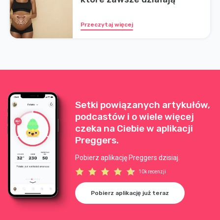
Przeczytaj więcej
Setki powiązanych artykułów,
podcastów i o wiele więcej
czeka na Ciebie w aplikacji
Preggers.
Pobierz aplikację Preggers dzisiaj.
10k recenzji
Pobierz aplikację już teraz