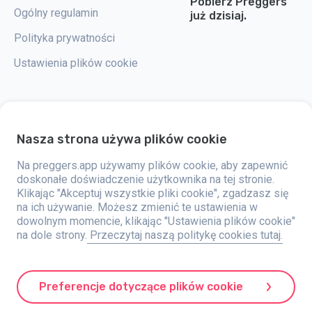
Pobierz Preggers
Ogólny regulamin
już dzisiaj.
Polityka prywatności
Ustawienia plików cookie
Nasza strona używa plików cookie
Preggers to aplikacja stworzona przez szwedzką firmę Stroller AB w 2017
roku. Celem aplikacji jest ułatwienie rodzicielstwa przyszłym i świeżo
upieczonym rodzicom na całym świecie. Dzięki wszechstronnemu
Na preggers.app używamy plików cookie, aby zapewnić
zespołowi i współpracy z ekspertami, firma opracowała przyjazne dla
doskonałe doświadczenie użytkownika na tej stronie.
użytkownika aplikacje, które zostały już wykorzystane przez ponad dwa
Klikając "Akceptuj wszystkie pliki cookie", zgadzasz się
miliony osób. Preggers oferuje unikalne doświadczenie 3D, które
zapewnia aktualizacje, porady i narzędzia dostosowane do każdego
na ich używanie. Możesz zmienić te ustawienia w
etapu ciąży. Aplikacja wspiera także nowych rodziców, oferując
dowolnym momencie, klikając "Ustawienia plików cookie"
praktyczne porady dotyczące opieki nad noworodkami. Preggers ceni
na dole strony.
Przeczytaj naszą politykę cookies tutaj.
różnorodność i integrację, wspierając różne rodzaje rodzin. Aplikacja
została pobrana miliony razy w 203 krajach, zdobywając wysokie oceny i
dużą popularność na 180 rynkach. Preggers to niezawodne źródło
informacji dla rodziców. Stroller AB angażuje się w innowacje i
rozszerzanie swojej oferty, aby sprostać zmieniającym się potrzebom
Preferencje dotyczące plików cookie
rodziców.
Preggers to zarejestrowany znak towarowy firmy Stroller AB, z adresem