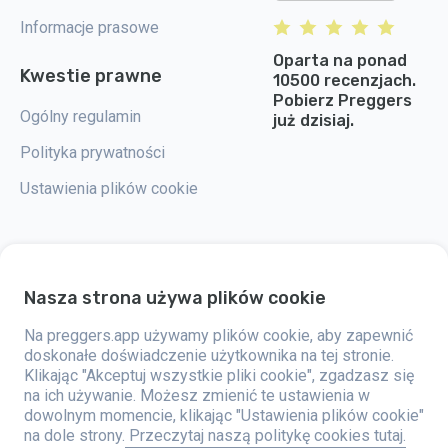
Informacje prasowe
Oparta na ponad
Kwestie prawne
10500 recenzjach.
Pobierz Preggers
Ogólny regulamin
już dzisiaj.
Polityka prywatności
Ustawienia plików cookie
Nasza strona używa plików cookie
Preggers to aplikacja stworzona przez szwedzką firmę Stroller AB w 2017
roku. Celem aplikacji jest ułatwienie rodzicielstwa przyszłym i świeżo
upieczonym rodzicom na całym świecie. Dzięki wszechstronnemu
Na preggers.app używamy plików cookie, aby zapewnić
zespołowi i współpracy z ekspertami, firma opracowała przyjazne dla
doskonałe doświadczenie użytkownika na tej stronie.
użytkownika aplikacje, które zostały już wykorzystane przez ponad dwa
Klikając "Akceptuj wszystkie pliki cookie", zgadzasz się
miliony osób. Preggers oferuje unikalne doświadczenie 3D, które
zapewnia aktualizacje, porady i narzędzia dostosowane do każdego
na ich używanie. Możesz zmienić te ustawienia w
etapu ciąży. Aplikacja wspiera także nowych rodziców, oferując
dowolnym momencie, klikając "Ustawienia plików cookie"
praktyczne porady dotyczące opieki nad noworodkami. Preggers ceni
na dole strony.
Przeczytaj naszą politykę cookies tutaj.
różnorodność i integrację, wspierając różne rodzaje rodzin. Aplikacja