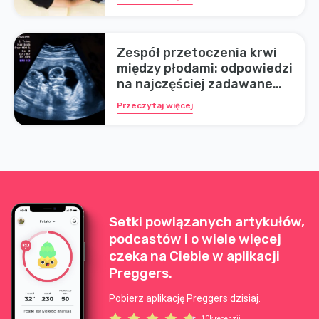
Zespół przetoczenia krwi
między płodami: odpowiedzi
na najczęściej zadawane
pytania
Przeczytaj więcej
Setki powiązanych artykułów,
podcastów i o wiele więcej
czeka na Ciebie w aplikacji
Preggers.
Pobierz aplikację Preggers dzisiaj.
10k recenzji