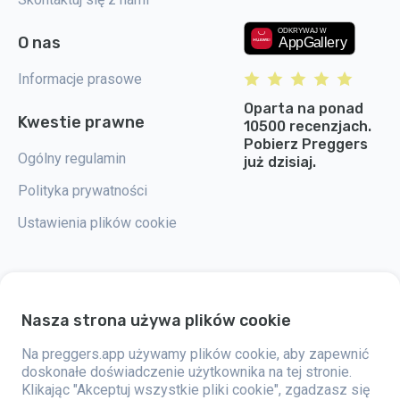
O nas
Informacje prasowe
Oparta na ponad
Kwestie prawne
10500 recenzjach.
Pobierz Preggers
Ogólny regulamin
już dzisiaj.
Polityka prywatności
Ustawienia plików cookie
Nasza strona używa plików cookie
Preggers to aplikacja stworzona przez szwedzką firmę Stroller AB w 2017
roku. Celem aplikacji jest ułatwienie rodzicielstwa przyszłym i świeżo
upieczonym rodzicom na całym świecie. Dzięki wszechstronnemu
Na preggers.app używamy plików cookie, aby zapewnić
zespołowi i współpracy z ekspertami, firma opracowała przyjazne dla
doskonałe doświadczenie użytkownika na tej stronie.
użytkownika aplikacje, które zostały już wykorzystane przez ponad dwa
Klikając "Akceptuj wszystkie pliki cookie", zgadzasz się
miliony osób. Preggers oferuje unikalne doświadczenie 3D, które