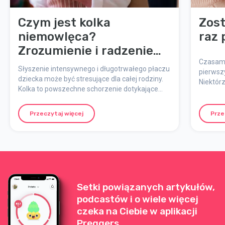
Czym jest kolka
Zost
niemowlęca?
raz 
Zrozumienie i radzenie
sobie z kolką u niemowląt
Czasami
Słyszenie intensywnego i długotrwałego płaczu
pierwsz
dziecka może być stresujące dla całej rodziny.
Niektórz
Kolka to powszechne schorzenie dotykające
lub czuj
wielu niemowląt i ich rodziców. Tutaj
natychm
wyjaśniamy, czym jest kolka, na jakie objawy
Przeczytaj więcej
Prze
należy zwrócić uwagę, możliwe przyczyny oraz
praktyczne sposoby radzenia sobie z nią.
Setki powiązanych artykułów,
podcastów i o wiele więcej
czeka na Ciebie w aplikacji
Preggers.