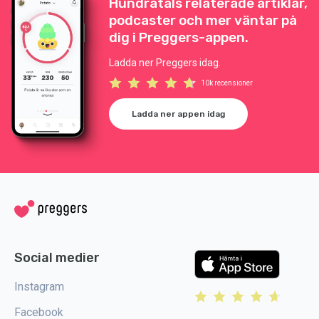
Hundratals relaterade artiklar,
podcaster och mer väntar på
dig i Preggers-appen.
Ladda ner Preggers idag.
10k recensioner
Ladda ner appen idag
Social medier
Instagram
Facebook