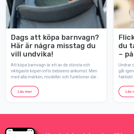
Dags att köpa barnvagn?
Flic
Här är några misstag du
du t
vill undvika!
– på
myte
Att köpa barnvagn är ett av de största och
Undrar d
viktigaste köpen inför bebisens ankomst. Men
går ige
med alla märken, modeller och funktioner där
faktiskt
ute kan det lätt kännas som att kliva rakt in i en
mest po
barnvagnsdjungel. För att göra valet enklare har
under gr
Läs mer
Läs 
vi samlat de vanligaste misstagen och hur du
undviker dem.