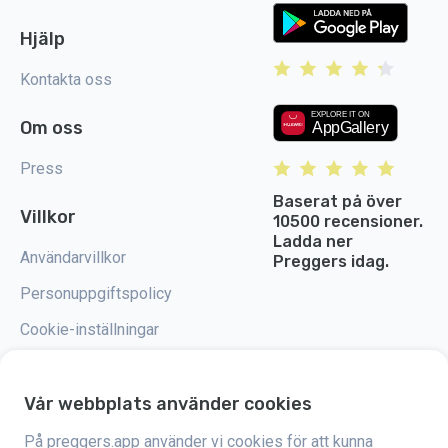
Hjälp
Kontakta oss
Om oss
Press
Baserat på över
Villkor
10500 recensioner.
Ladda ner
Användarvillkor
Preggers idag.
Personuppgiftspolicy
Cookie-inställningar
Vår webbplats använder cookies
På preggers.app använder vi cookies för att kunna
Preggers är en app som skapades av det svenska företaget Stroller AB år