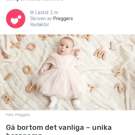
Lästid: 2 m
Skriven av
Preggers
Redaktör
Foto:
Preggers
Gå bortom det vanliga – unika