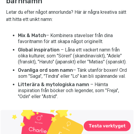
barnnamn
Letar du efter något annorlunda? Här är några kreativa sätt
att hitta ett unikt namn:
Mix & Match
– Kombinera stavelser från dina
favoritnamn för att skapa något originellt.
Global inspiration
– Låna ett vackert namn från
olika kulturer, som "Sören" (skandinaviskt), "Adele"
(franskt), "Haruto" (japanskt) eller "Matias" (spanskt).
Ovanliga ord som namn
– Tänk utanför boxen! Ord
som "Saga", "Tindra" eller "Lo" kan bli spännande val.
Litterära & mytologiska namn
– Hämta
inspiration från böcker och legender, som "Freja",
"Odin" eller "Astrid".