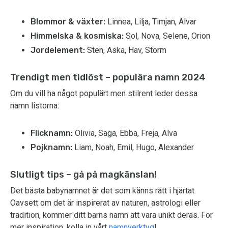
Blommor & växter:
Linnea, Lilja, Timjan, Alvar
Himmelska & kosmiska:
Sol, Nova, Selene, Orion
Jordelement:
Sten, Aska, Hav, Storm
Trendigt men tidlöst – populära namn 2024
Om du vill ha något populärt men stilrent leder dessa
namn listorna:
Flicknamn:
Olivia, Saga, Ebba, Freja, Alva
Pojknamn:
Liam, Noah, Emil, Hugo, Alexander
Slutligt tips – gå på magkänslan!
Det bästa babynamnet är det som känns rätt i hjärtat.
Oavsett om det är inspirerat av naturen, astrologi eller
tradition, kommer ditt barns namn att vara unikt deras. För
mer inspiration, kolla in vårt
namnverktyg
!