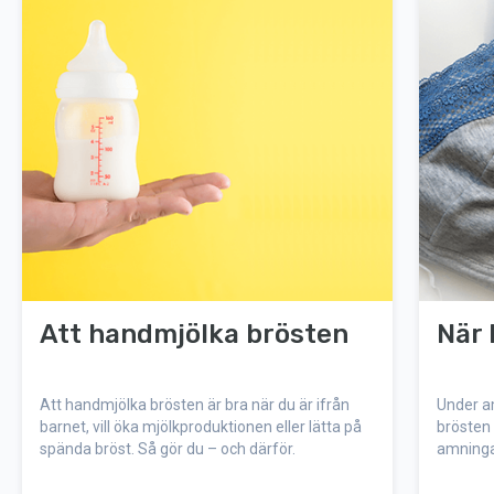
Att handmjölka brösten
När 
Att handmjölka brösten är bra när du är ifrån
Under am
barnet, vill öka mjölkproduktionen eller lätta på
brösten 
spända bröst. Så gör du – och därför.
amninga
produkt
kan fort