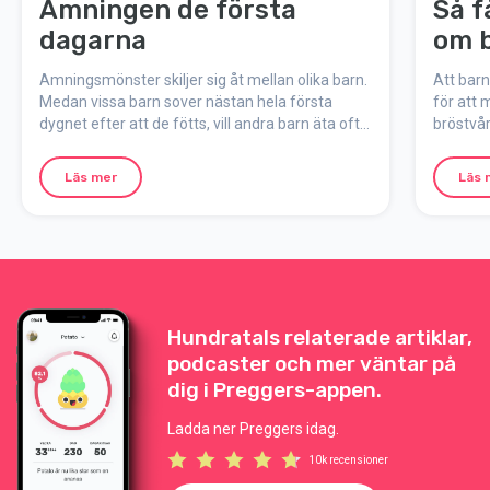
Amningen de första
Så f
dagarna
om 
Amningsmönster skiljer sig åt mellan olika barn.
Att barn
Medan vissa barn sover nästan hela första
för att 
dygnet efter att de fötts, vill andra barn äta ofta.
bröstvå
Även om det kan vara svårt att prioritera sig
liten m
själv, se till att sova när tillfälle ges och att få i
barnet.
Läs mer
Läs 
dig ordentligt med mat och dryck.
Hundratals relaterade artiklar,
podcaster och mer väntar på
dig i Preggers-appen.
Ladda ner Preggers idag.
10k recensioner