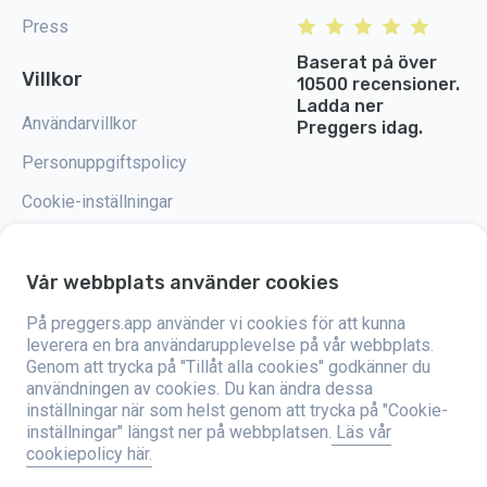
Press
Baserat på över
Villkor
10500 recensioner.
Ladda ner
Användarvillkor
Preggers idag.
Personuppgiftspolicy
Cookie-inställningar
Vår webbplats använder cookies
På preggers.app använder vi cookies för att kunna
Preggers är en app som skapades av det svenska företaget Stroller AB år
2017. Målet med appen är att göra föräldraskapet enklare för blivande och
leverera en bra användarupplevelse på vår webbplats.
nyblivna föräldrar över hela världen. Med hjälp av ett mångsidigt team och
Genom att trycka på "Tillåt alla cookies" godkänner du
samarbeten med experter har de utvecklat användarvänliga appar som
användningen av cookies. Du kan ändra dessa
har använts av över två miljoner människor. Preggers erbjuder en unik 3D-
upplevelse där man kan få uppdateringar, tips och verktyg som är
inställningar när som helst genom att trycka på "Cookie-
anpassade för varje steg i graviditeten. Appen stöder också nyblivna
inställningar" längst ner på webbplatsen.
Läs vår
föräldrar genom att ge praktiska råd om att ta hand om nyfödda och en
cookiepolicy här.
familjekalender att organisera vardagen med. Preggers värdesätter
mångfald och inkludering och stödjer olika typer av familjer. Appen har
laddats ner miljontals gånger i 203 länder och har höga betyg och