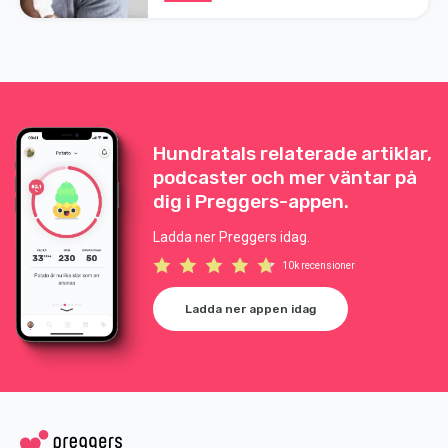
Hundratals relaterade artiklar,
podcaster och mer väntar på
dig i Preggers-appen.
Ladda ner Preggers idag.
10k recensioner
Ladda ner appen idag