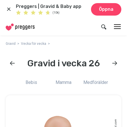
Preggers | Gravid & Baby app
Öppna
(10k)
Gravid
Vecka för vecka
Gravid i vecka 26
Bebis
Mamma
Medförälder