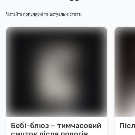
Читайте популярні та актуальні статті.
Бебі-блюз – тимчасовий
Піс
смуток після пологів