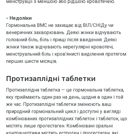
менструації з меншою або рідшою кровотечею.
- Недоліки
Гормональна ВМС не захищає від ВІЛ/СНІДу чи
венеричних захворювань. Деякі жінки відчувають
головний біль, біль і прищі після введення. Деякі
жінки також відчувають нерегулярні кровотечі,
менструальний біль і кров’янисті виділення протягом
перших шести місяців.
Протизаплідні таблетки
Протизаплідна таблетка — це гормональна таблетка,
яку приймають один раз на день, щодня в один і той
же час. Протизаплідні таблетки змінюють ваш
природний гормональний цикл і доступні у вигляді
комбінованих протизаплідних таблеток і таблеток, що
містять лише прогестаген. Комбіновані оральні
контрацептиви містять естроген і прогестаген, які