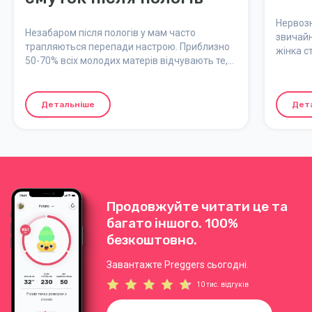
Нервозн
Незабаром після пологів у мам часто
звичайн
трапляються перепади настрою. Приблизно
жінка с
50-70% всіх молодих матерів відчувають те,
після по
що зазвичай називають "бебі-блюз" або
"материнський блюз".
Детальніше
Дет
Продовжуйте читати це та
багато іншого. 100%
безкоштовно.
Завантажте Preggers сьогодні.
10 тис. відгуків