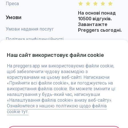
Преса
На основі понад
Умови
10500 відгуків.
Завантажте
Умови надання послуг
Preggers сьогодні.
Політика конфідинційності
Налаштування cookie
Наш сайт використовує файли cookie
На preggers.app ми використовуємо файли cookie,
щоб забезпечити чудову взаємодію з
користувачами на цьому веб-сайті. Натискаючи
Preggers — це додаток, створений шведською компанією Stroller AB у
«Прийняти всі файли cookie», ви погоджуєтесь на
2017 році, спрямований на полегшення батьківства для майбутніх та
використання файлів cookie. Ви можете змінити ці
новоспечених батьків у всьому світі. Завдяки різноманітній команді
налаштування у будь-який час, натиснувши
та співпраці з експертами, були розроблені зручні у використанні
додатки, якими користуються понад два мільйони людей. Preggers
«Налаштування файлів cookie» внизу веб-сайту».
пропонує унікальний 3D-досвід, надаючи персоналізовані оновлення,
Ознайомтеся з нашою політикою щодо файлів
поради та інструменти для кожного етапу вагітності. Додаток також
cookie тут.
підтримує новоспечених батьків практичними порадами щодо
догляду за новонародженими. Завдяки інклюзивності Preggers
підтримує різні типи сімей. З мільйонами завантажень у 203 країнах і
найкращими рейтингами на 180 ринках, Preggers є надійним