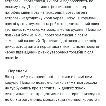
естроген і прогестаген, які потім подорожують по
всьому тілу. Для повної ефективності пластир
потрібно міняти раз на тиждень. Прогестаген і
естроген надходять у кров через шкіру. Ці гормони
пригнічують овуляцію та роблять цервікальний слиз
густішим, тому сперматозоїди менш рухливі. Пластир
повинен бути на місці протягом тижня, а потім
замінений на новий. Протизаплідні пластирі не слід
використовувати в перші шість тижнів після пологів
через підвищений ризик утворення тромбів після
пологів.
+ Переваги
Він простий у використанні, оскільки ви самі ним
керуєте. Пластир дозволяє легко займатися сексом,
не турбуючись про вагітність. У деяких жінок
використання контрацептивних пластирів призводить
до більш регулярних менструацій і меншої кровотечі.