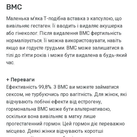
ВМС
Маленька м’яка Т-подібна вставка з капсулою, що
вивільняє гестаген. Її вводить і видаляє акушерка
або гінеколог. Після видалення ВМС фертильність
нормалізується. Її можна використовувати, навіть
якщо ви годуєте грудьми. ВМС може залишатися в
тілі до п’яти років і може бути видалена в будь-який
час.
+ Переваги
Ефективність 99,8%. З ВМС ви можете займатися
сексом, не турбуючись про вагітність. Для жінок, які
відчувають побічні ефекти від естрогену,
гормональна ВМС може бути альтернативою,
оскільки вона вивільняє в матку лише
прогестагенний гормон. Цей гормон діє переважно
місцево. Деякі жінки відчувають коротші