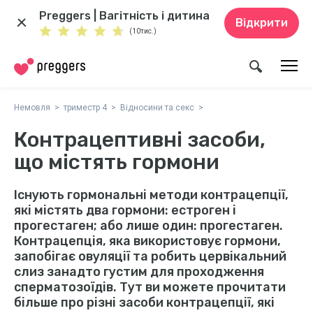
Preggers | Вагітність і дитина
Відкрити
(10тис.)
Немовля
триместр 4
Відносини та секс
Контрацептивні засоби,
що містять гормони
Існують гормональні методи контрацепції,
які містять два гормони: естроген і
прогестаген; або лише один: прогестаген.
Контрацепція, яка використовує гормони,
запобігає овуляції та робить цервікальний
слиз занадто густим для проходження
сперматозоїдів. Тут ви можете прочитати
більше про різні засоби контрацепції, які