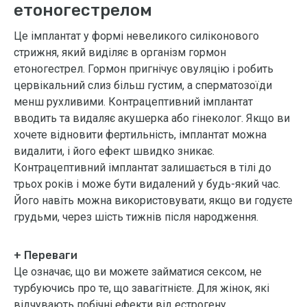
етоногестрелом
Це імплантат у формі невеликого силіконового
стрижня, який виділяє в організм гормон
етоногестрел. Гормон пригнічує овуляцію і робить
цервікальний слиз більш густим, а сперматозоїди
менш рухливими. Контрацептивний імплантат
вводить та видаляє акушерка або гінеколог. Якщо ви
хочете відновити фертильність, імплантат можна
видалити, і його ефект швидко зникає.
Контрацептивний імплантат залишається в тілі до
трьох років і може бути видалений у будь-який час.
Його навіть можна використовувати, якщо ви годуєте
грудьми, через шість тижнів після народження.
+ Переваги
Це означає, що ви можете займатися сексом, не
турбуючись про те, що завагітнієте. Для жінок, які
відчувають побічні ефекти від естрогену,