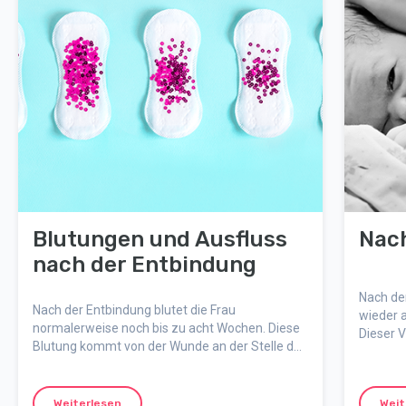
Blutungen und Ausfluss
Nac
nach der Entbindung
Nach de
Nach der Entbindung blutet die Frau
wieder 
normalerweise noch bis zu acht Wochen. Diese
Dieser 
Blutung kommt von der Wunde an der Stelle der
und kan
Gebärmutter, wo die Plazenta saß, und haben
alle Frauen, egal ob sie vaginal oder per
Kaiserschnitt entbunden haben.
Weiterlesen
Weit