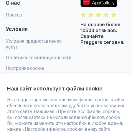
О нас
Пресса
На основе более
Условия
10500 отзывов.
Скачайте
Условия предоставления
Preggers сегодня.
услуг
Политика конфидиционности
Настройка cookie
Наш сайт использует файлы cookie
На preggers.app мы используем файлы cookie, чтобы
Preggers — это приложение, разработанное шведской компанией
обеспечить пользователям удобство использования
Stroller AB в 2017 году, направленное на упрощение родительства для
будущих и новоиспеченных родителей по всему миру. Благодаря
этого сайта. Нажимая «Принять все файлы cookie»,
разнообразной команде и сотрудничеству с экспертами, были
вы соглашаетесь на использование файлов cookie.
разработаны удобные в использовании приложения, которыми
Вы можете изменить эти настройки в любое время,
пользуются более двух миллионов человек. Preggers предлагает
уникальный 3D-опыт, предоставляя персонализированные
нажав «Настройки файлов cookie» внизу сайта.
обновления, советы и инструменты для каждого этапа беременности.