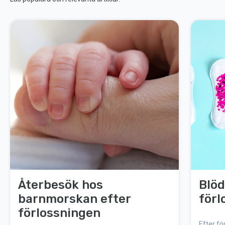
Återbesök hos
Blöd
barnmorskan efter
förl
förlossningen
Efter fö