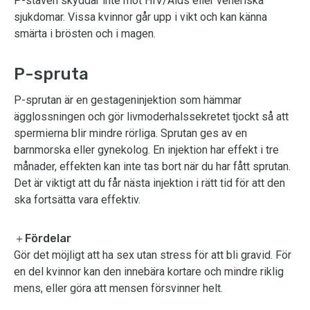
P-staven skyddar inte mot HIV/Aids eller veneriska
sjukdomar. Vissa kvinnor går upp i vikt och kan känna
smärta i brösten och i magen.
P-spruta
P-sprutan är en gestageninjektion som hämmar
ägglossningen och gör livmoderhalssekretet tjockt så att
spermierna blir mindre rörliga. Sprutan ges av en
barnmorska eller gynekolog. En injektion har effekt i tre
månader, effekten kan inte tas bort när du har fått sprutan.
Det är viktigt att du får nästa injektion i rätt tid för att den
ska fortsätta vara effektiv.
＋Fördelar
Gör det möjligt att ha sex utan stress för att bli gravid. För
en del kvinnor kan den innebära kortare och mindre riklig
mens, eller göra att mensen försvinner helt.