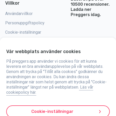
Villkor
10500 recensioner.
Ladda ner
Användarvillkor
Preggers idag.
Personuppgiftspolicy
Cookie-inställningar
Vår webbplats använder cookies
På preggers.app använder vi cookies för att kunna
Preggers är en app som skapades av det svenska företaget Stroller AB år
2017. Målet med appen är att göra föräldraskapet enklare för blivande och
leverera en bra användarupplevelse på vår webbplats.
nyblivna föräldrar över hela världen. Med hjälp av ett mångsidigt team och
Genom att trycka på "Tillåt alla cookies" godkänner du
samarbeten med experter har de utvecklat användarvänliga appar som
användningen av cookies. Du kan ändra dessa
har använts av över två miljoner människor. Preggers erbjuder en unik 3D-
upplevelse där man kan få uppdateringar, tips och verktyg som är
inställningar när som helst genom att trycka på "Cookie-
anpassade för varje steg i graviditeten. Appen stöder också nyblivna
inställningar" längst ner på webbplatsen.
Läs vår
föräldrar genom att ge praktiska råd om att ta hand om nyfödda och en
cookiepolicy här.
familjekalender att organisera vardagen med. Preggers värdesätter
mångfald och inkludering och stödjer olika typer av familjer. Appen har
laddats ner miljontals gånger i 203 länder och har höga betyg och
popularitet på 180 marknader. Preggers är en pålitlig resurs för föräldrar.
Stroller AB är dedikerade till att vara innovativa och att utöka sina
Cookie-inställningar
erbjudanden för att möta föräldrarnas föränderliga behov.