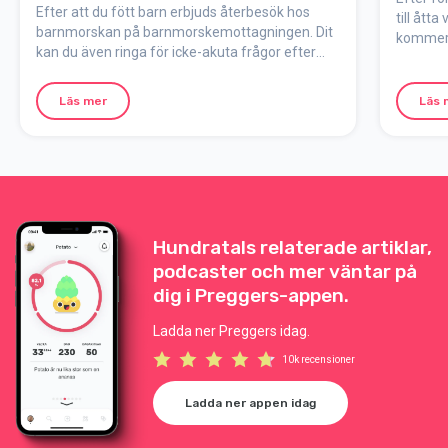
Efter att du fött barn erbjuds återbesök hos
till ått
barnmorskan på barnmorskemottagningen. Dit
kommer 
kan du även ringa för icke-akuta frågor efter
där mode
förlossningen.
oavsett 
kejsarsni
Läs mer
Läs 
Hundratals relaterade artiklar,
podcaster och mer väntar på
dig i Preggers-appen.
Ladda ner Preggers idag.
10k recensioner
Ladda ner appen idag