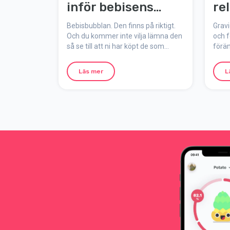
inför bebisens
re
ankomst
Bebisbubblan. Den finns på riktigt.
Gravi
Och du kommer inte vilja lämna den
och 
så se till att ni har köpt de som
förä
behöver köpas i förväg. Här är
relat
inköpslistan med ALLT (och lite till)
upple
Läs mer
L
som behövs med en nyfödd bebis
den h
hemma.
norma
orsak
under
hur n