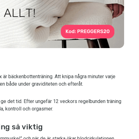
x är bäckenbottenträning. Att knipa några minuter varje
en både under graviditeten och efteråt.
n ge det tid. Efter ungefär 12 veckors regelbunden träning
la, kontroll och orgasmer.
ng så viktig
muskel” och när de är starka ökar blodcirkulationen,