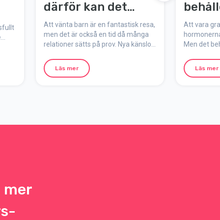
därför kan det
behåll
krisa och så hittar
och n
Att vänta barn är en fantastisk resa,
Att vara gr
fullt
ni tillbaka
men det är också en tid då många
hormonerna 
e
relationer sätts på prov. Nya känslor,
Men det beh
itiva
kroppens förändringar och olika
sexlivet sta
ne,
förväntningar kan skapa konflikter
inspiration 
ess
Läs mer
Läs mer
och osäkerhet. Här får ni veta varför
behålla lek
över
det händer och hur ni kan stärka
under gravi
a.
relationen under graviditeten.
h mer
rs-