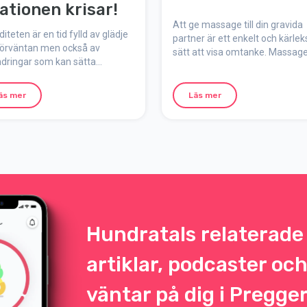
lationen krisar!
Att ge massage till din gravida
diteten är en tid fylld av glädje
partner är ett enkelt och kärleks
förväntan men också av
sätt att visa omtanke. Massag
ndringar som kan sätta
under graviditeten har flera pos
ionen på prov. Många par
effekter på både kropp och sin
ver kriser eller konflikter under
och kan hjälpa mot smärta, str
äs mer
Läs mer
är perioden, och det är helt
och trötthet. Här är allt du beh
lt. Här listar vi nio vanliga
veta om gravidmassage hemm
er till att relationen kan krisa
 graviditeten och ger tips på
i kan stärka er som par.
Hundratals relaterade
artiklar, podcaster oc
väntar på dig i Pregge