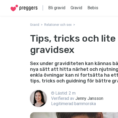
Bli gravid
Gravid
Bebis
Gravid
Relationer och sex
Tips, tricks och lit
gravidsex
Sex under graviditeten kan kännas 
nya sätt att hitta närhet och njutning
enkla övningar kan ni fortsätta ha ett
tips, tricks och guidning för bättre g
Lästid: 2 m
Verifierad av
Jenny Jansson
Legitimerad barnmorska