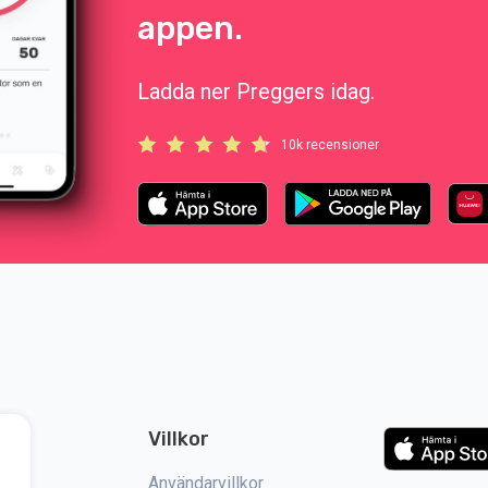
appen.
Ladda ner Preggers idag.
10k recensioner
Villkor
Användarvillkor