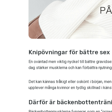
Knipövningar för bättre sex
En oväntad men viktig nyckel till bättre gravidse
dag stärker musklerna och kan förbättra njutning
Det kan kännas tråkigt eller oskönt i början, me
upplever många kvinnor en tydlig skillnad i käns
Därför är bäckenbottenträni
Bäckenbottenmusklerna fungerar som en “orgasm