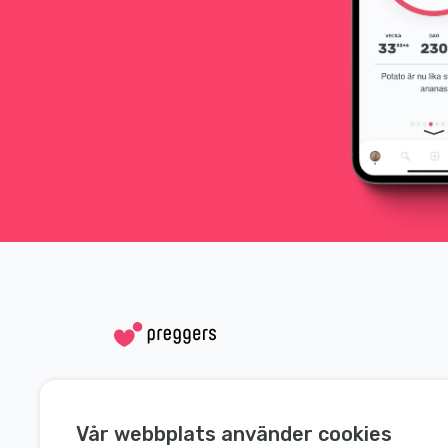
Social medier
Hjälp
Vår webbplats använder cookies
Instagram
Kontakta oss