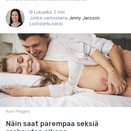
Lukuaika: 2 min
Jonkin varmistama
Jenny Jansson
Laillistettu kätilö
Kuva:
Preggers
Näin saat parempaa seksiä