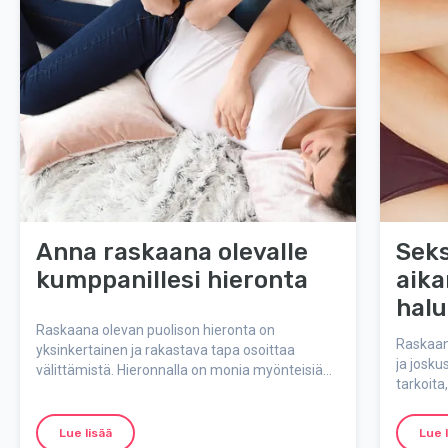
Anna raskaana olevalle
Sek
kumppanillesi hieronta
aika
halu
Raskaana olevan puolison hieronta on
Raskaan
yksinkertainen ja rakastava tapa osoittaa
ja josku
välittämistä. Hieronnalla on monia myönteisiä
tarkoita
vaikutuksia sekä kehoon että mieleen, ja se voi
faktaa, 
helpottaa kipuja, stressiä ja väsymystä. Tässä
pysytte 
kaikki, mitä tarvitset turvalliseen kotihierontaan.
Lue lisää
Lue 
ajan.