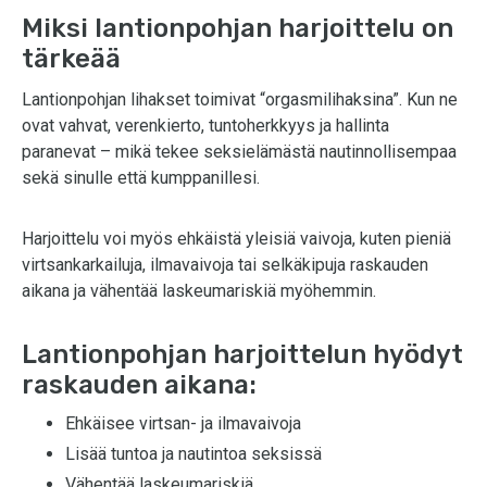
Miksi lantionpohjan harjoittelu on
tärkeää
Lantionpohjan lihakset toimivat “orgasmilihaksina”. Kun ne
ovat vahvat, verenkierto, tuntoherkkyys ja hallinta
paranevat – mikä tekee seksielämästä nautinnollisempaa
sekä sinulle että kumppanillesi.
Harjoittelu voi myös ehkäistä yleisiä vaivoja, kuten pieniä
virtsankarkailuja, ilmavaivoja tai selkäkipuja raskauden
aikana ja vähentää laskeumariskiä myöhemmin.
Lantionpohjan harjoittelun hyödyt
raskauden aikana:
Ehkäisee virtsan- ja ilmavaivoja
Lisää tuntoa ja nautintoa seksissä
Vähentää laskeumariskiä