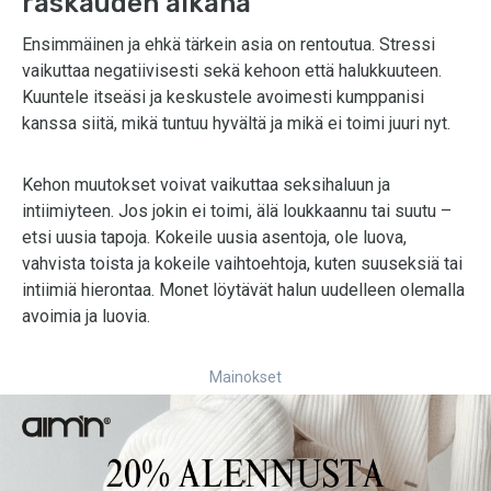
raskauden aikana
Ensimmäinen ja ehkä tärkein asia on rentoutua. Stressi
vaikuttaa negatiivisesti sekä kehoon että halukkuuteen.
Kuuntele itseäsi ja keskustele avoimesti kumppanisi
kanssa siitä, mikä tuntuu hyvältä ja mikä ei toimi juuri nyt.
Kehon muutokset voivat vaikuttaa seksihaluun ja
intiimiyteen. Jos jokin ei toimi, älä loukkaannu tai suutu –
etsi uusia tapoja. Kokeile uusia asentoja, ole luova,
vahvista toista ja kokeile vaihtoehtoja, kuten suuseksiä tai
intiimiä hierontaa. Monet löytävät halun uudelleen olemalla
avoimia ja luovia.
Mainokset