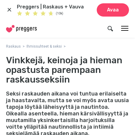
Preggers | Raskaus + Vauva
Avaa
(10k)
Raskaus
Ihmissuhteet & seksi
Vinkkejä, keinoja ja hieman
opastusta parempaan
raskausseksiin
Seksi raskauden aikana voi tuntua erilaiselta
ja haastavalta, mutta se voi myös avata uusia
tapoja löytää läheisyyttä ja nautintoa.
Oikealla asenteella, hieman kärsivällisyyttä ja
muutamilla yksinkertaisilla harjoituksilla
voitte ylläpitää nautinnollista ja intiimiä
seksielämää raskauden aikana.