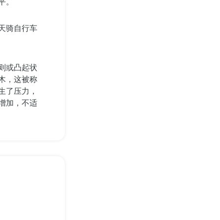
平。
天骑自行车
则或凸起状
木，这被称
生了压力，
增加，不适