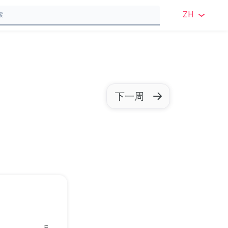
ZH
英语
英语 
瑞典
下一周
挪威
丹麦
芬兰
德语
波兰
法语