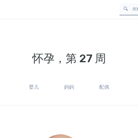
怀孕，第 27 周
婴儿
妈妈
配偶