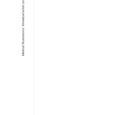
medical-artist.com
荷兰
西班
Medical Illustrations: ©
汉语
乌克
俄语