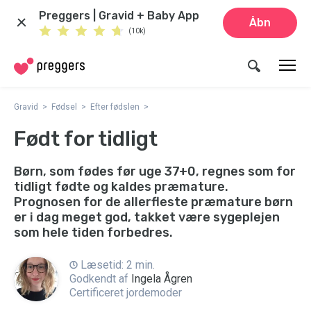
Preggers | Gravid + Baby App
Åbn
(10k)
Gravid
Fødsel
Efter fødslen
Født for tidligt
Børn, som fødes før uge 37+0, regnes som for
tidligt fødte og kaldes præmature.
Prognosen for de allerfleste præmature børn
er i dag meget god, takket være sygeplejen
som hele tiden forbedres.
Læsetid: 2 min.
Godkendt af
Ingela Ågren
Certificeret jordemoder