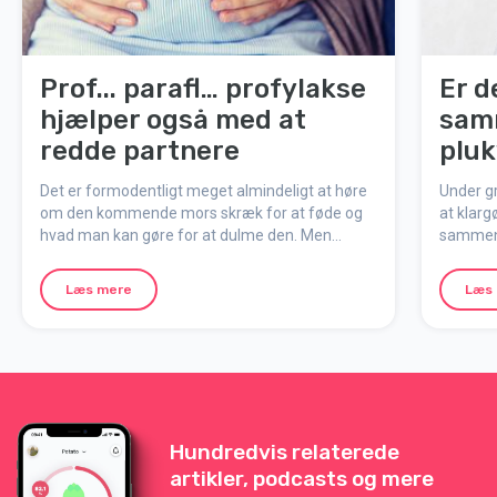
Prof... parafl… profylakse
Er d
hjælper også med at
sam
redde partnere
pluk
pres
Det er formodentligt meget almindeligt at høre
Under gr
om den kommende mors skræk for at føde og
at klarg
hvad man kan gøre for at dulme den. Men
sammen.
faktisk er det sådan, at flere end hver tiende
samment
far/partner også lider af stor fødselsangst. Det
Læs mere
Læs
er dog ikke noget man taler om.
Hundredvis relaterede
artikler, podcasts og mere