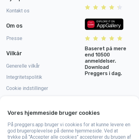
Kontakt os
Om os
Presse
Baseret på mere
Vilkår
end 10500
anmeldelser.
Generelle vilkår
Download
Preggers i dag.
Integritetspolitik
Cookie indstillinger
Vores hjemmeside bruger cookies
Preggers er en app, der blev skabt af det svenske firma Stroller AB i 2017.
På preggers.app bruger vi cookies for at kunne levere en
Målet med appen er at gøre forældreskabet lettere for både kommende og
god brugeroplevelse på denne hjemmeside. Ved at
nybagte forældre verden over. Med hjælp fra et alsidigt team og
trykke på "Accepter alle cookies" accepterer du brugen af
samarbejde med eksperter har de udviklet brugervenlige apps, der