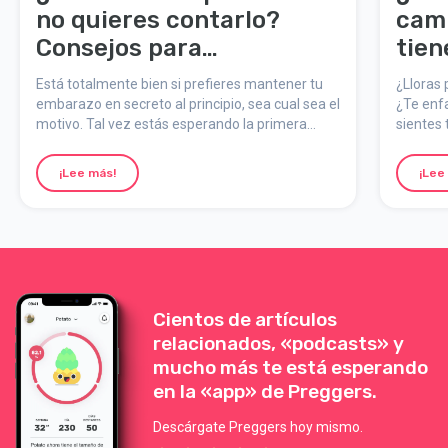
no quieres contarlo?
cam
Consejos para
tien
mantenerlo en secreto en
cóm
Está totalmente bien si prefieres mantener tu
¿Lloras 
el primer trimestre
embarazo en secreto al principio, sea cual sea el
¿Te enfa
motivo. Tal vez estás esperando la primera
sientes 
ecografía, necesitas confirmarlo o simplemente
estás s
no es el momento. Aquí tienes algunos trucos
que las
¡Lee más!
¡Lee
para mantenerlo en secreto un poco más:
montaña
ocurre y
Cientos de artículos
relacionados, «podcasts» y
mucho más te está esperando
en la «app» de Preggers.
Descárgate Preggers hoy mismo.