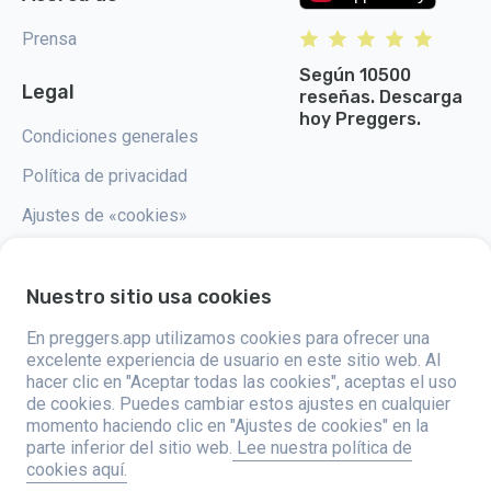
Prensa
Según 10500
Legal
reseñas. Descarga
hoy Preggers.
Condiciones generales
Política de privacidad
Ajustes de «cookies»
Nuestro sitio usa cookies
En preggers.app utilizamos cookies para ofrecer una
Preggers, creado por el estudio de aplicaciones sueco Stroller AB en
2017, tiene como objetivo simplificar la paternidad para los futuros y
excelente experiencia de usuario en este sitio web. Al
nuevos padres de todo el mundo. Con un equipo diverso y
hacer clic en "Aceptar todas las cookies", aceptas el uso
colaboraciones con expertos, han desarrollado aplicaciones fáciles de
de cookies. Puedes cambiar estos ajustes en cualquier
usar que son utilizadas por más de dos millones de personas. Preggers
ofrece una experiencia única en 3D, proporcionando actualizaciones,
momento haciendo clic en "Ajustes de cookies" en la
consejos y herramientas personalizadas para cada etapa del embarazo.
parte inferior del sitio web.
Lee nuestra política de
También apoya a los nuevos padres con consejos prácticos sobre el
cookies aquí.
cuidado de los recién nacidos. Al fomentar la inclusividad, Preggers
apoya diferentes configuraciones familiares. Con millones de descargas