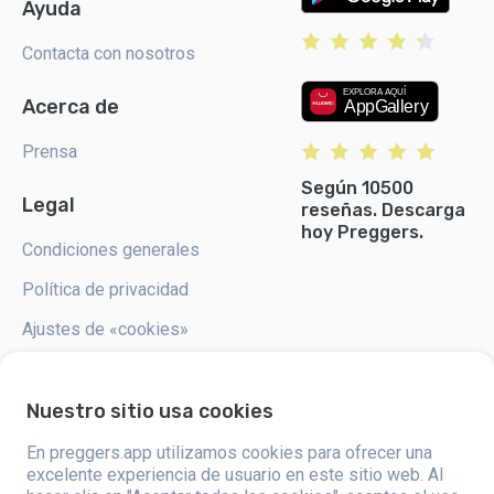
Ayuda
Contacta con nosotros
Acerca de
Prensa
Según 10500
Legal
reseñas. Descarga
hoy Preggers.
Condiciones generales
Política de privacidad
Ajustes de «cookies»
Nuestro sitio usa cookies
En preggers.app utilizamos cookies para ofrecer una
Preggers, creado por el estudio de aplicaciones sueco Stroller AB en
2017, tiene como objetivo simplificar la paternidad para los futuros y
excelente experiencia de usuario en este sitio web. Al
nuevos padres de todo el mundo. Con un equipo diverso y