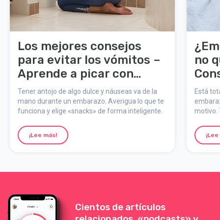
Los mejores consejos
¿Em
para evitar los vómitos –
no q
Aprende a picar con
Cons
cabeza
mant
Tener antojo de algo dulce y náuseas va de la
Está tot
el p
mano durante un embarazo. Averigua lo que te
embarazo
funciona y elige «snacks» de forma inteligente.
motivo. 
ecograf
no es e
¡Lee más!
¡Lee
para ma
Cientos de artículos
relacionados, «podcasts» y