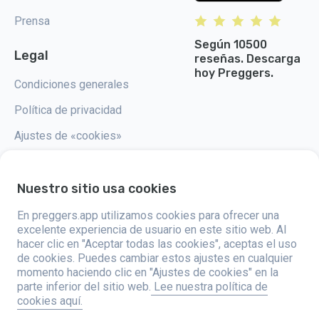
Prensa
Según 10500
Legal
reseñas. Descarga
hoy Preggers.
Condiciones generales
Política de privacidad
Ajustes de «cookies»
Nuestro sitio usa cookies
En preggers.app utilizamos cookies para ofrecer una
Preggers, creado por el estudio de aplicaciones sueco Stroller AB en
2017, tiene como objetivo simplificar la paternidad para los futuros y
excelente experiencia de usuario en este sitio web. Al
nuevos padres de todo el mundo. Con un equipo diverso y
hacer clic en "Aceptar todas las cookies", aceptas el uso
colaboraciones con expertos, han desarrollado aplicaciones fáciles de
de cookies. Puedes cambiar estos ajustes en cualquier
usar que son utilizadas por más de dos millones de personas. Preggers
ofrece una experiencia única en 3D, proporcionando actualizaciones,
momento haciendo clic en "Ajustes de cookies" en la
consejos y herramientas personalizadas para cada etapa del embarazo.
parte inferior del sitio web.
Lee nuestra política de
También apoya a los nuevos padres con consejos prácticos sobre el
cookies aquí.
cuidado de los recién nacidos. Al fomentar la inclusividad, Preggers
apoya diferentes configuraciones familiares. Con millones de descargas