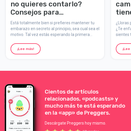
no quieres contarlo?
cam
Consejos para
tien
mantenerlo en secreto en
cóm
Está totalmente bien si prefieres mantener tu
¿Lloras 
el primer trimestre
embarazo en secreto al principio, sea cual sea el
¿Te enfa
motivo. Tal vez estás esperando la primera
sientes 
ecografía, necesitas confirmarlo o simplemente
estás s
no es el momento. Aquí tienes algunos trucos
que las
¡Lee más!
¡Lee
para mantenerlo en secreto un poco más:
montaña
ocurre y
Cientos de artículos
relacionados, «podcasts» y
mucho más te está esperando
en la «app» de Preggers.
Descárgate Preggers hoy mismo.