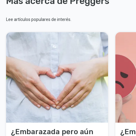
Más acerca de Preggers
Lee artículos populares de interés.
¿Embarazada pero aún
¿Em