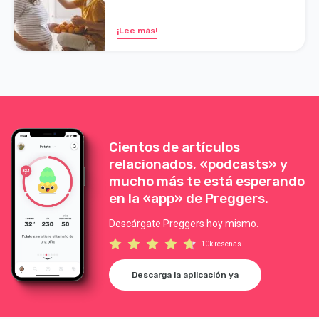
¡Lee más!
Cientos de artículos
relacionados, «podcasts» y
mucho más te está esperando
en la «app» de Preggers.
Descárgate Preggers hoy mismo.
10k reseñas
Descarga la aplicación ya