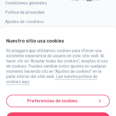
Condiciones generales
Política de privacidad
Ajustes de «cookies»
Nuestro sitio usa cookies
En preggers.app utilizamos cookies para ofrecer una
Preggers, creado por el estudio de aplicaciones sueco Stroller AB en
2017, tiene como objetivo simplificar la paternidad para los futuros y
excelente experiencia de usuario en este sitio web. Al
nuevos padres de todo el mundo. Con un equipo diverso y
hacer clic en "Aceptar todas las cookies", aceptas el uso
colaboraciones con expertos, han desarrollado aplicaciones fáciles de
de cookies. Puedes cambiar estos ajustes en cualquier
usar que son utilizadas por más de dos millones de personas. Preggers
ofrece una experiencia única en 3D, proporcionando actualizaciones,
momento haciendo clic en "Ajustes de cookies" en la
consejos y herramientas personalizadas para cada etapa del embarazo.
parte inferior del sitio web.
Lee nuestra política de
También apoya a los nuevos padres con consejos prácticos sobre el
cookies aquí.
cuidado de los recién nacidos. Al fomentar la inclusividad, Preggers
apoya diferentes configuraciones familiares. Con millones de descargas
en 203 países y posiciones destacadas en 180 mercados, Preggers es
un recurso confiable. Stroller AB está comprometido con la innovación y
la expansión de sus ofertas para satisfacer las necesidades cambiantes
Preferencias de cookies
de los padres.
Preggers es una marca registrada de Stroller AB, Kivra: 559106-0909, 106
31 Estocolmo, Suecia.