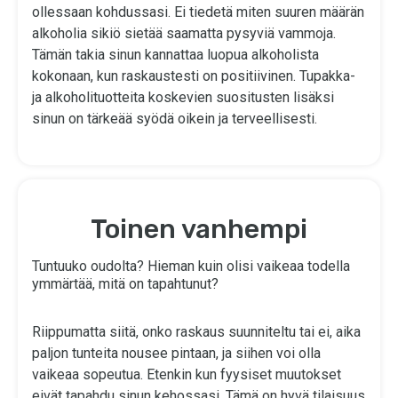
ollessaan kohdussasi. Ei tiedetä miten suuren määrän
alkoholia sikiö sietää saamatta pysyviä vammoja.
Tämän takia sinun kannattaa luopua alkoholista
kokonaan, kun raskaustesti on positiivinen. Tupakka-
ja alkoholituotteita koskevien suositusten lisäksi
sinun on tärkeää syödä oikein ja terveellisesti.
Toinen vanhempi
Tuntuuko oudolta? Hieman kuin olisi vaikeaa todella
ymmärtää, mitä on tapahtunut?
Riippumatta siitä, onko raskaus suunniteltu tai ei, aika
paljon tunteita nousee pintaan, ja siihen voi olla
vaikeaa sopeutua. Etenkin kun fyysiset muutokset
eivät tapahdu sinun kehossasi. Tämä on hyvä tilaisuus