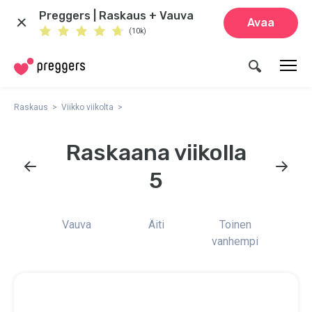
Preggers | Raskaus + Vauva
Avaa
(10k)
Raskaus
Viikko viikolta
Raskaana viikolla
5
Vauva
Äiti
Toinen
vanhempi