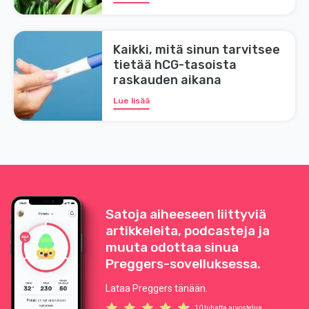
Kaikki, mitä sinun tarvitsee
tietää hCG-tasoista
raskauden aikana
Lue lisää
Satoja aiheeseen liittyviä
artikkeleita, podcasteja ja
muuta odottaa sinua
Preggers-sovelluksessa.
Lataa Preggers tänään.
10 tuhatta arvostelua