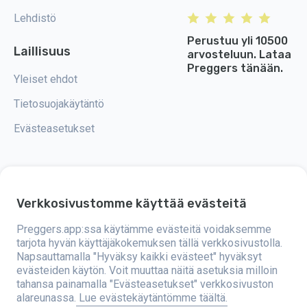
Lehdistö
Perustuu yli 10500
Laillisuus
arvosteluun. Lataa
Preggers tänään.
Yleiset ehdot
Tietosuojakäytäntö
Evästeasetukset
Verkkosivustomme käyttää evästeitä
Preggers on sovellus, jonka on kehittänyt ruotsalainen Stroller AB -yritys
vuonna 2017. Sovelluksen tavoitteena on tehdä vanhemmuudesta
helpompaa tuleville ja tuoreille vanhemmille ympäri maailmaa.
Preggers.app:ssa käytämme evästeitä voidaksemme
Monipuolinen tiimi ja asiantuntijayhteistyö ovat mahdollistaneet
tarjota hyvän käyttäjäkokemuksen tällä verkkosivustolla.
käyttäjäystävällisten sovellusten kehittämisen, joita on jo käyttänyt yli
Napsauttamalla "Hyväksy kaikki evästeet" hyväksyt
kaksi miljoonaa ihmistä. Preggers tarjoaa ainutlaatuisen 3D-kokemuksen,
jossa voi saada päivityksiä, vinkkejä ja työkaluja, jotka on räätälöity
evästeiden käytön. Voit muuttaa näitä asetuksia milloin
kunkin raskauden vaiheen mukaan. Sovellus tukee myös tuoreita
tahansa painamalla "Evästeasetukset" verkkosivuston
vanhempia antamalla käytännön neuvoja vastasyntyneiden hoidosta.
alareunassa.
Lue evästekäytäntömme täältä.
Preggers arvostaa monimuotoisuutta ja osallisuutta sekä tukee eri