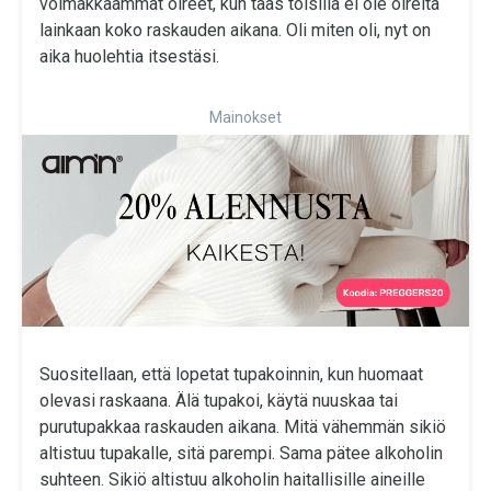
voimakkaammat oireet, kun taas toisilla ei ole oireita
lainkaan koko raskauden aikana. Oli miten oli, nyt on
aika huolehtia itsestäsi.
Mainokset
Suositellaan, että lopetat tupakoinnin, kun huomaat
olevasi raskaana. Älä tupakoi, käytä nuuskaa tai
purutupakkaa raskauden aikana. Mitä vähemmän sikiö
altistuu tupakalle, sitä parempi. Sama pätee alkoholin
suhteen. Sikiö altistuu alkoholin haitallisille aineille