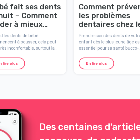
bé fait ses dents
Comment préven
 nuit – Comment
les problèmes
aider à mieux
dentaires chez l
rmir
enfants – Consei
d les dents de bébé
Prendre soin des dents de votr
essentiels pour 
encent à pousser, cela peut
enfant dès le plus jeune âge es
très inconfortable, surtout la
essentiel pour sa santé bucco-
parents
 quand il est plus sensible à la
dentaire à long terme. Les
ur. Voici quelques conseils
premières dents, qui apparaiss
n lire plus
En lire plus
soulager l’inconfort et aider
généralement entre 6 et 12 mo
à mieux dormir.
sont fragiles et nécessitent un
attention particulière. Voici qu
conseils pour prévenir les
problèmes dentaires courants
les jeunes enfants.
Des centaines d'articl