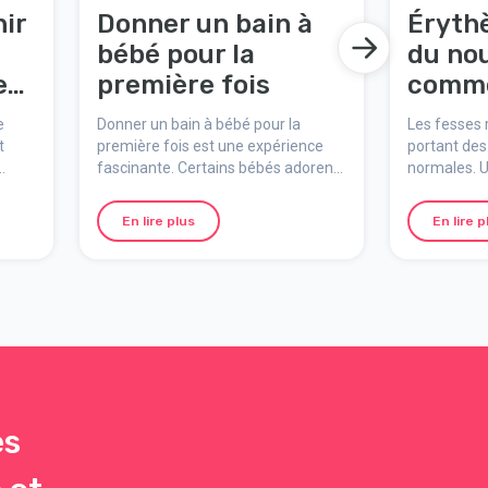
ir
Donner un bain à
Éryth
bébé pour la
du nou
es
première fois
comme
ls
soulag
e
Donner un bain à bébé pour la
Les fesses
les
préve
t
première fois est une expérience
portant des
fascinante. Certains bébés adorent
normales. U
l'eau, alors que d'autres
rougeurs ou
ent
n'apprécient pas s'y trouver.
dans la zon
En lire plus
En lire p
is,
évoluer en 
e
ce problème
elques
prévenu gr
simples. Vo
 chez
pour prendr
peau sensib
es