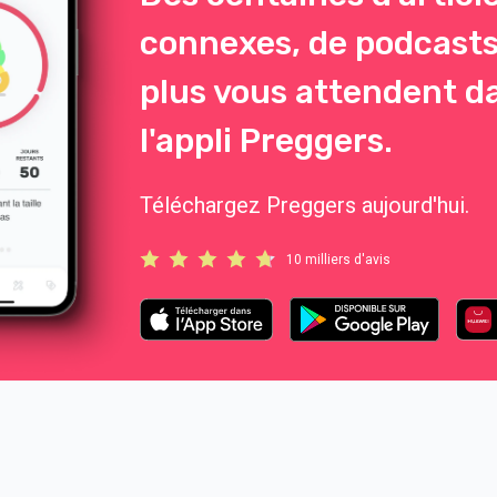
connexes, de podcasts
plus vous attendent d
l'appli Preggers.
Téléchargez Preggers aujourd'hui.
10 milliers d'avis