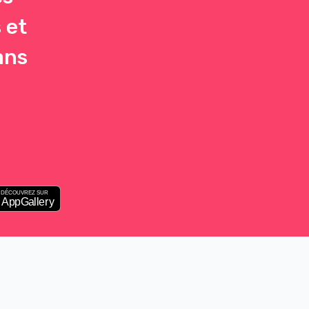
 et
ans