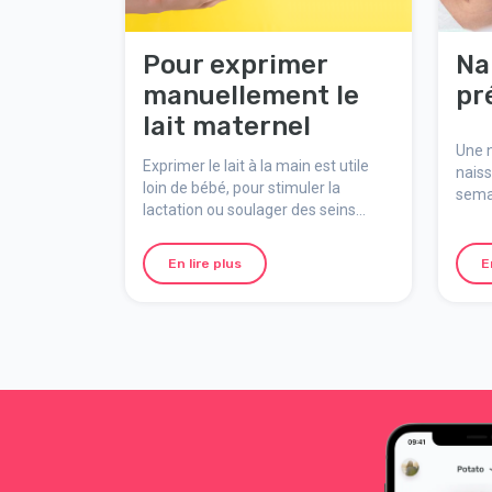
Pour exprimer
Na
manuellement le
pr
lait maternel
Une 
Exprimer le lait à la main est utile
naiss
loin de bébé, pour stimuler la
semai
lactation ou soulager des seins
prono
tendus. Voici quand et comment le
majo
faire.
grâce
En lire plus
E
soin