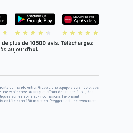
e de plus de 10500 avis. Téléchargez
ès aujourd'hui.
parents du monde entier. Grâce à une équipe diversifiée et des
se une expérience 3D unique, offrant des mises à jour, des
iques sur les soins aux nourrissons. Favorisant
ents en tête dans 180 marchés, Preggers est une ressource