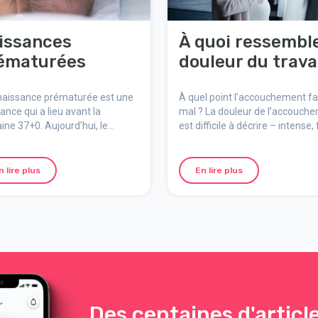
issances
À quoi ressemble
ématurées
douleur du travai
naissance prématurée est une
À quel point l’accouchement fai
ance qui a lieu avant la
mal ? La douleur de l’accouch
ne 37+0. Aujourd’hui, le
est difficile à décrire – intense,
stic est très bon pour la
et inoubliable, mais aussi nature
rité des bébés prématurés,
significative et temporaire. Voic
 à l’amélioration constante des
comment elle se ressent, pour
n lire plus
En lire plus
s médicaux.
elle survient et comment se
préparer mentalement.
Des centaines d'articl