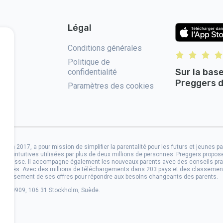
Légal
us
Conditions générales
Politique de
Sur la bas
confidentialité
Preggers d
Paramètres des cookies
 AB en 2017, a pour mission de simplifier la parentalité pour les futurs et jeunes 
tions intuitives utilisées par plus de deux millions de personnes. Preggers propo
grossesse. Il accompagne également les nouveaux parents avec des conseils prat
s familiales. Avec des millions de téléchargements dans 203 pays et des classem
'élargissement de ses offres pour répondre aux besoins changeants des parents.
9106-0909, 106 31 Stockholm, Suède.