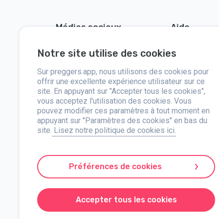
Médias sociaux
Aide
Instagram
Contactez-no
Notre site utilise des cookies
Facebook
À propos
Sur preggers.app, nous utilisons des cookies pour
offrir une excellente expérience utilisateur sur ce
Presse
site. En appuyant sur "Accepter tous les cookies",
vous acceptez l'utilisation des cookies. Vous
pouvez modifier ces paramètres à tout moment en
appuyant sur "Paramètres des cookies" en bas du
site.
Lisez notre politique de cookies ici.
Preggers, lancé par le studio d'applications suédois Stroller
partenariats avec des experts, ils ont développé des applica
conseils et des outils personnalisés à chaque étape de la 
Préférences de cookies
l'inclusivité, Preggers soutient différentes configuration
de confiance. Stroller AB est engagé dans l'innovation et l
Preggers est une marque déposée de Stroller AB, Kivra : 55
Accepter tous les cookies
© 2017-2025 Stroller AB.