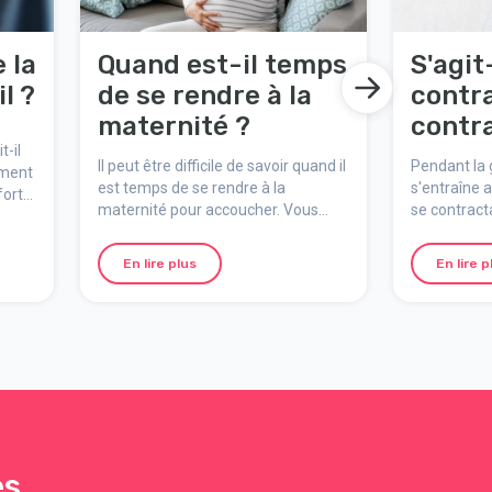
 la
Quand est-il temps
S'agit
l ?
de se rendre à la
contra
maternité ?
contr
t-il
douleu
Il peut être difficile de savoir quand il
Pendant la 
ement
?
est temps de se rendre à la
s'entraîne 
 forte
maternité pour accoucher. Vous
se contracta
lle,
pouvez toujours appeler la
fausses con
i
maternité pour obtenir des conseils
est la diff
quoi
En lire plus
En lire p
et un soutien une fois que le travail
contractions
a commencé.
douleurs de 
es