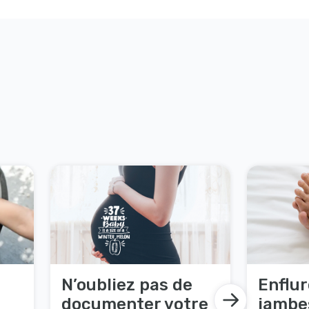
N’oubliez pas de
Enflur
documenter votre
jambe