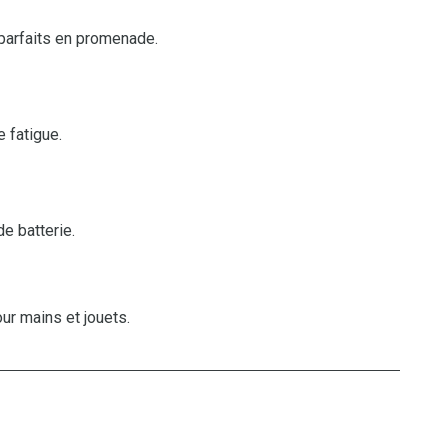
– parfaits en promenade.
e fatigue.
e batterie.
ur mains et jouets.