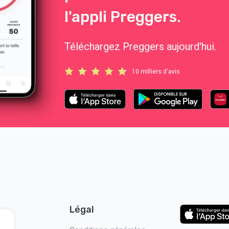
l'appli Preggers.
Téléchargez Preggers aujourd'hui.
10 milliers d'avis
Légal