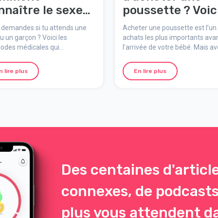
nnaître le sexe
poussette ? Voic
 bébé (vraiment)
quelques erreur
 demandes si tu attends une
Acheter une poussette est l’un
et que disent les
éviter !
 ou un garçon ? Voici les
achats les plus importants ava
odes médicales qui
l’arrivée de votre bébé. Mais a
thes ?
ionnent vraiment – et les
toutes les marques, modèles e
ances populaires qu’on entend
fonctionnalités disponibles, on
n lire plus
En lire plus
ent pendant la grossesse.
vite se sentir perdu dans la jun
des poussettes. Pour vous aide
voici les erreurs les plus coura
et comment les éviter.
Des centaines d'articl
connexes, de podcasts
plus vous attendent d