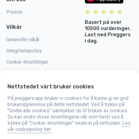
Presse
Basert på over
Vilkår
10500 vurderinger.
Last ned Preggers
Generelle vilkår
i dag.
Integritetspolicy
Cookie-innstillinger
Nettstedet vårt bruker cookies
Preggers er en app utviklet av det svenske selskapet Stroller AB i 2017.
På preggers.app bruker vi cookies for å kunne gi en god
Målet med appen er å gjøre foreldreskapet enklere for både blivende og
brukeropplevelse på dette nettstedet. Ved å trykke på
nybakte foreldre over hele verden. Med et mangfoldig team og samarbeid
"Godta alle cookies" samtykker du til bruken av cookies.
med eksperter har de utviklet brukervennlige apper som allerede har blitt
brukt av over to millioner mennesker. Preggers tilbyr en unik 3D-opplevelse
Du kan endre disse innstillingene når som helst ved å
som gir oppdateringer, tips og verktøy tilpasset hvert stadium i
trykke på "Cookie-innstillinger" nederst på nettsiden.
Les
graviditeten. Appen støtter også nybakte foreldre med praktiske råd om
vår cookiepolicy her.
hvordan man tar vare på nyfødte. Preggers setter pris på mangfold og
inkludering, og støtter ulike familieformer. Appen er lastet ned millioner av
ganger i 203 land, og har høye vurderinger og stor popularitet på 180