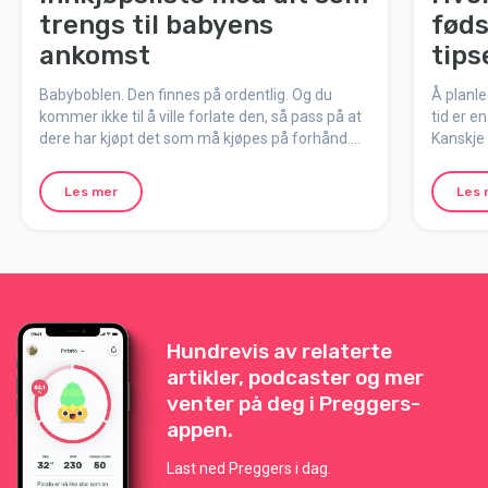
trengs til babyens
føds
ankomst
tips
Babyboblen. Den finnes på ordentlig. Og du
Å planl
kommer ikke til å ville forlate den, så pass på at
tid er e
dere har kjøpt det som må kjøpes på forhånd.
Kanskje 
Her er innkjøpslisten med ALT (og litt til) som
enn det 
trengs med en nyfødt baby hjemme.
riktig. 
Les mer
Les 
og å lad
står fer
tipsene 
Hundrevis av relaterte
artikler, podcaster og mer
venter på deg i Preggers-
appen.
Last ned Preggers i dag.