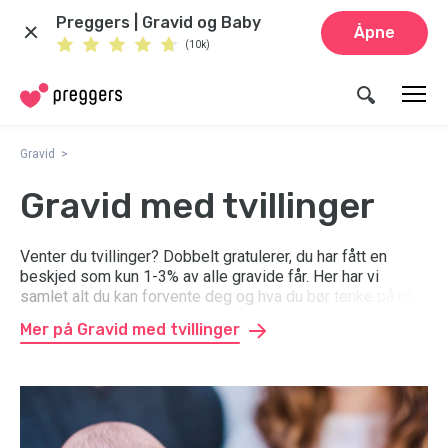
Preggers | Gravid og Baby
Åpne
(10k)
Gravid
Gravid med tvillinger
Venter du tvillinger? Dobbelt gratulerer, du har fått en
beskjed som kun 1-3% av alle gravide får. Her har vi
samlet alt du kan forvente deg og hva du bør tenke på når
du venter og skal føde tvillinger.
Mer på Gravid med tvillinger