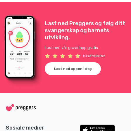
Last ned Preggers og følg ditt
svangerskap og barnets
utvikling.
Last ned vår gravidapp gratis.
10k anmeldelser
Last ned appen i dag
Sosiale medier