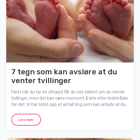
7 tegn som kan avsløre at du
venter tvillinger
Først når du tar en ultralyd får du vite sikkert om du venter
tvillinger, men det kan være morsomt å lete etter ledetråder
før det. Vi har listet opp et antall ting som kan antyde at du
har to babyer i magen. Hvor mange krysser du av?
Les mer