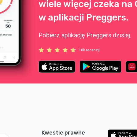
wiele więcej czeka na 
w aplikacji Preggers.
Pobierz aplikację Preggers dzisiaj.
10k recenzji
Kwestie prawne