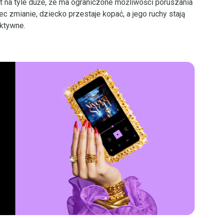
t na tyle duże, że ma ograniczone możliwości poruszania
ec zmianie, dziecko przestaje kopać, a jego ruchy stają
aktywne.