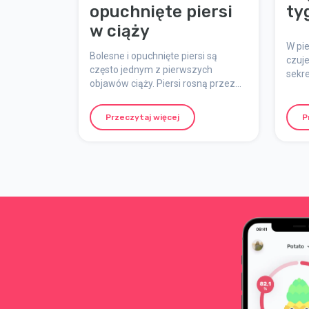
opuchnięte piersi
ty
w ciąży
W pi
Bolesne i opuchnięte piersi są
czuje
często jednym z pierwszych
sekre
objawów ciąży. Piersi rosną przez
w two
całą ciążę, a rozmiar stanika może
rzec
wzrosnąć co najmniej o jeden. Jeśli
ciąży
Przeczytaj więcej
P
planujesz karmienie piersią, być
co dz
może będziesz potrzebować
tygo
jeszcze większego rozmiaru.