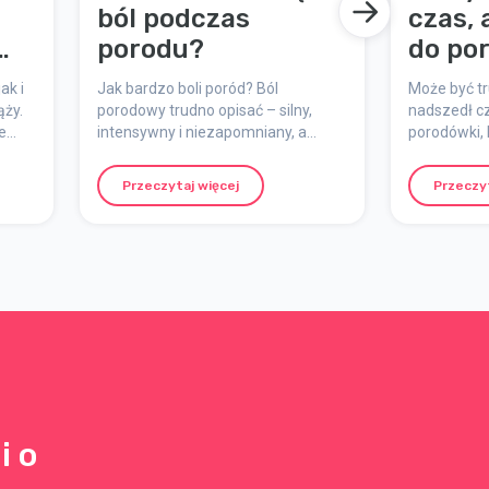
ból podczas
czas, 
porodu?
do po
ak i
Jak bardzo boli poród? Ból
Może być tr
ąży.
porodowy trudno opisać – silny,
nadszedł cz
e
intensywny i niezapomniany, a
porodówki, 
jednocześnie naturalny, znaczący i
Zawsze mo
przejściowy. Wyjaśniamy, jak
porodówki p
Przeczytaj więcej
Przeczyt
odczuwasz ból, dlaczego się
rozpoczną s
pojawia i jak możesz przygotować
się mentalnie do porodu.
i o