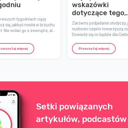
godniu
wskazówki
dotyczące tego,
erwszych tygodniach ciąży
jak uniknąć
Zarówno podjadanie słodyczy, j
sz się, jakbyś nosiła w brzuchu
wymiotów –
nudności często towarzyszą ci
t. Nie widać go z zewnątrz, ale
Dowiedz się co będzie dla Ciebi
Sprytne
im ciele dzieje się mnóstwo
odpowiednie, jeśli chodzi o
zy. Jakie są wczesne objawy
podjadanie
przekąski.
? Jak wykonać test ciążowy? I
rzeczytaj więcej
Przeczytaj więcej
ieje się z dzieckiem tydzień po
dniu?
Setki powiązanych
artykułów, podcastów 