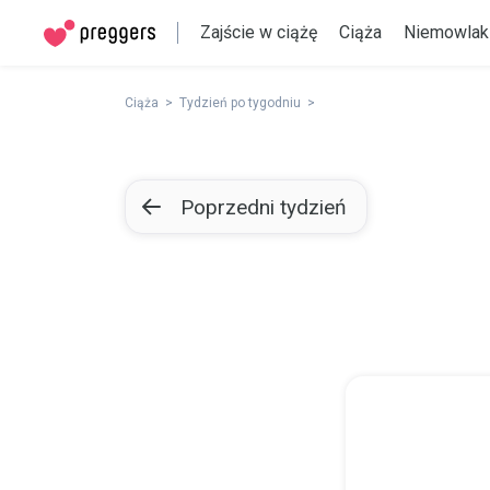
Zajście w ciążę
Ciąża
Niemowlak
Ciąża
Tydzień po tygodniu
Poprzedni tydzień