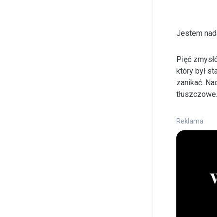
Jestem nada
Pięć zmysłó
który był s
zanikać. Na
tłuszczowe
Reklama