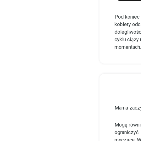
Pod koniec 
kobiety odc
dolegliwośc
cyklu ciąży 
momentach. 
Mama zaczy
Mogą równie
ograniczyć.
męczące. W 