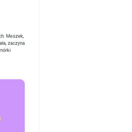
ych. Meszek,
ała, zaczyna
mórki