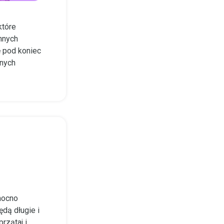
które
nnych
ę pod koniec
dnych
mocno
dą długie i
rzątaj i