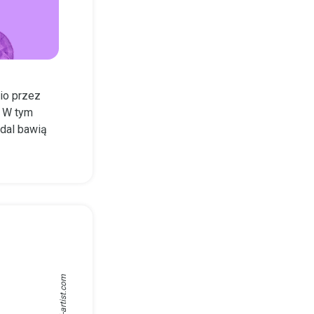
io przez
. W tym
adal bawią
medical-artist.com