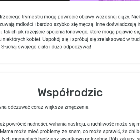
trzeciego trymestru mogą powrócić objawy wczesnej ciąży. Nie
zuwają mdłości i bardzo szybko się męczą. Inne doświadczają i
i, takich jak rozejście spojenia łonowego, które mogą pojawić si
u niektórych kobiet. Uspokój się i spróbuj się zrelaksować w tru
Słuchaj swojego ciała i dużo odpoczywaj!
Współrodzic
na odczuwać coraz większe zmęczenie.
ż powrócić nudności, wahania nastroju, a ruchliwość może się 
 Mama może mieć problemy ze snem, co może sprawić, że dni bę
tych momentach będziesz wyjątkowo potrzebny. Rób zakupy, sp