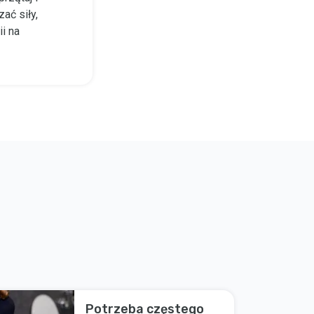
ć siły,
i na
Potrzeba częstego