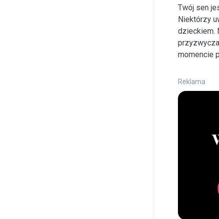
Twój sen je
Niektórzy u
dzieckiem. 
przyzwyczaj
momencie po
Reklama