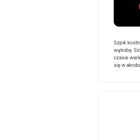
Szpik kostn
wątrobę. Szk
czasie wiel
się w akroba