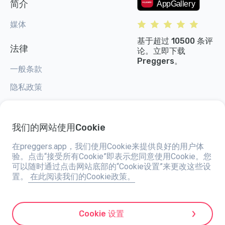
简介
媒体
基于超过 10500 条评
法律
论。立即下载
Preggers。
一般条款
隐私政策
Cookie 设置
我们的网站使用Cookie
在preggers.app，我们使用Cookie来提供良好的用户体
验。点击“接受所有Cookie”即表示您同意使用Cookie。您
Preggers，由总部位于瑞典的应用程序工作室Stroller AB于2017年创建，旨
可以随时通过点击网站底部的“Cookie设置”来更改这些设
在简化全球准父母和新父母的育儿生活。通过一个多元化的团队和与专家的合
置。
在此阅读我们的Cookie政策。
作，他们开发了易于使用的应用程序，已有超过两百万人使用。Preggers提
供独特的3D体验，为每个孕期阶段提供量身定制的更新、建议和工具。它还
通过关于新生儿护理的实用建议支持新父母。Preggers倡导包容性，支持不
同的家庭结构。Preggers在203个国家/地区拥有数百万次下载，并在180个
市场中排名靠前，是一个值得信赖的资源。Stroller AB致力于创新并扩展其产
Cookie 设置
品，以满足父母不断变化的需求。