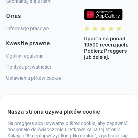
Skontaktuj się z nami
O nas
Informacje prasowe
Oparta na ponad
Kwestie prawne
10500 recenzjach.
Pobierz Preggers
Ogólny regulamin
już dzisiaj.
Polityka prywatności
Ustawienia plików cookie
Nasza strona używa plików cookie
Preggers to aplikacja stworzona przez szwedzką firmę Stroller AB w 2017
roku. Celem aplikacji jest ułatwienie rodzicielstwa przyszłym i świeżo
upieczonym rodzicom na całym świecie. Dzięki wszechstronnemu
Na preggers.app używamy plików cookie, aby zapewnić
zespołowi i współpracy z ekspertami, firma opracowała przyjazne dla
doskonałe doświadczenie użytkownika na tej stronie.
użytkownika aplikacje, które zostały już wykorzystane przez ponad dwa
Klikając "Akceptuj wszystkie pliki cookie", zgadzasz się
miliony osób. Preggers oferuje unikalne doświadczenie 3D, które