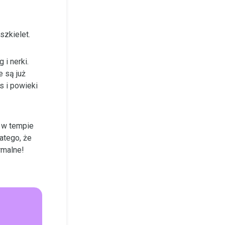
szkielet.
 i nerki.
 są już
s i powieki
o w tempie
atego, że
rmalne!