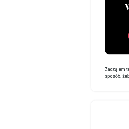
Zacząłem te
sposób, żeb