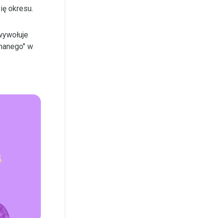
ię okresu.
 wywołuje
znanego" w