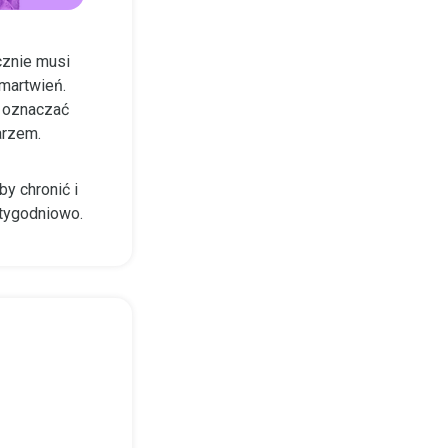
cznie musi
martwień.
ą oznaczać
arzem.
y chronić i
 tygodniowo.