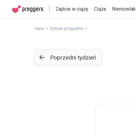
Zajście w ciążę
Ciąża
Niemowlak
Ciąża
Tydzień po tygodniu
Poprzedni tydzień