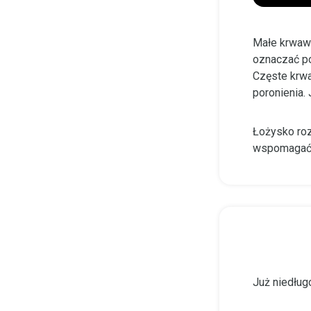
Małe krwawi
oznaczać po
Częste krwa
poronienia.
Łożysko roz
wspomagać r
Już niedługo