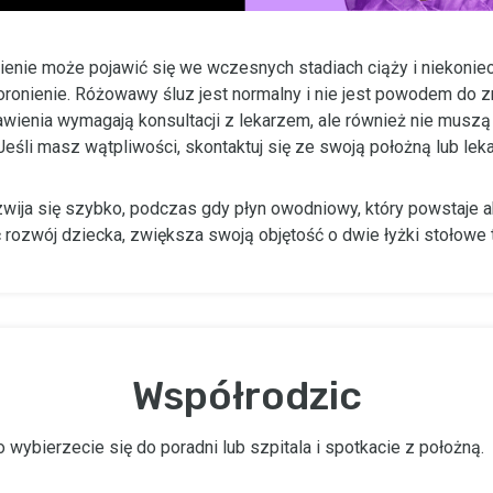
enie może pojawić się we wczesnych stadiach ciąży i niekonie
ronienie. Różowawy śluz jest normalny i nie jest powodem do z
wienia wymagają konsultacji z lekarzem, ale również nie musz
 Jeśli masz wątpliwości, skontaktuj się ze swoją położną lub lek
wija się szybko, podczas gdy płyn owodniowy, który powstaje ab
ozwój dziecka, zwiększa swoją objętość o dwie łyżki stołowe
Współrodzic
 wybierzecie się do poradni lub szpitala i spotkacie z położną.