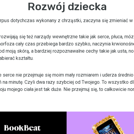
Rozwój dziecka
rpus dotychczas wykonany z chrząstki, zaczyna się zmieniać w 
ozwijają się też narządy wewnętrzne takie jak serce, płuca, mózg
rfoza cały czas przebiega bardzo szybko, naczynia krwionośne
d moją skórą, a bardziej rozpoznawalne cechy takie jak usta, no
bierać kształtu.
e serce nie przejmuje się moim mały rozmiarem i uderza średni
 na minutę. Czyli dwa razy szybciej od Twojego. To wszystko dl
u mojego ciała jest tak duże. Nie przejmuj się, to całkowicie no