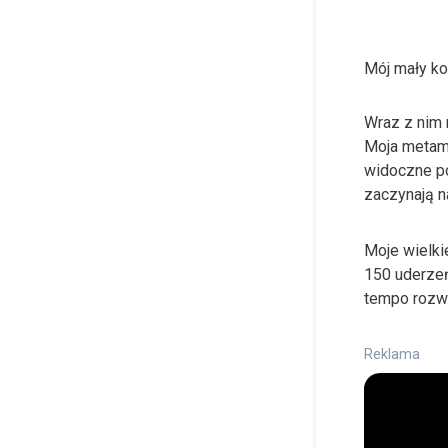
Mój mały ko
Wraz z nim r
Moja metamo
widoczne po
zaczynają na
Moje wielki
150 uderzeń
tempo rozwoj
Reklama