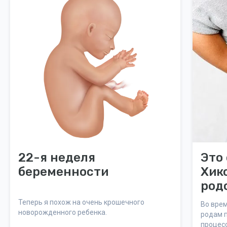
22-я неделя
Это
беременности
Хикс
род
Теперь я похож на очень крошечного
Во врем
новорожденного ребенка.
родам 
процесс