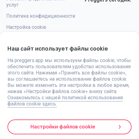
услуг
Политика конфидиционности
Настройка cookie
Наш сайт использует файлы cookie
На preggers.app мы используем файлы cookie, чтобы
Preggers — это приложение, разработанное шведской компанией
обеспечить пользователям удобство использования
Stroller AB в 2017 году, направленное на упрощение родительства для
будущих и новоиспеченных родителей по всему миру. Благодаря
этого сайта. Нажимая «Принять все файлы cookie»,
разнообразной команде и сотрудничеству с экспертами, были
вы соглашаетесь на использование файлов cookie.
разработаны удобные в использовании приложения, которыми
Вы можете изменить эти настройки в любое время,
пользуются более двух миллионов человек. Preggers предлагает
уникальный 3D-опыт, предоставляя персонализированные
нажав «Настройки файлов cookie» внизу сайта.
обновления, советы и инструменты для каждого этапа беременности.
Ознакомьтесь с нашей политикой использования
Приложение также поддерживает новоиспеченных родителей
файлов cookie здесь.
практическими советами по уходу за новорожденными.
Придерживаясь инклюзивности, Preggers поддерживает различные
типы семей. С миллионами скачиваний в 203 странах и лучшими
рейтингами на 180 рынках, Preggers является надежным ресурсом.
Компания Stroller AB стремится к инновациям и расширяет свои
Настройки файлов cookie
предложения для удовлетворения растущих потребностей родителей.
Preggers является зарегистрированной торговой маркой Stroller AB с