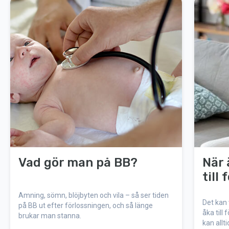
Vad gör man på BB?
När 
till
Amning, sömn, blöjbyten och vila – så ser tiden
Det kan 
på BB ut efter förlossningen, och så länge
åka till
brukar man stanna.
kan allti