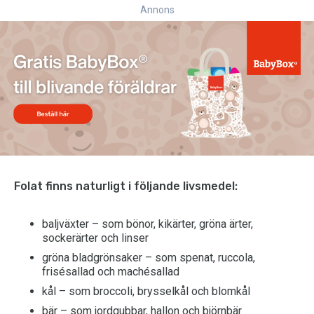
Annons
Folat finns naturligt i följande livsmedel:
baljväxter – som bönor, kikärter, gröna ärter,
sockerärter och linser
gröna bladgrönsaker – som spenat, ruccola,
frisésallad och machésallad
kål – som broccoli, brysselkål och blomkål
bär – som jordgubbar, hallon och björnbär