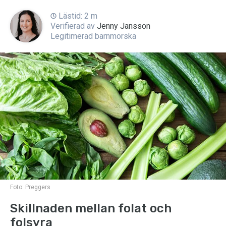
Lästid: 2 m
Verifierad av
Jenny Jansson
Legitimerad barnmorska
Foto:
Preggers
Skillnaden mellan folat och
folsyra