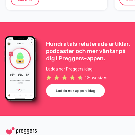
Hundratals relaterade artiklar,
podcaster och mer väntar på
dig i Preggers-appen.
Ladda ner Preggers idag.
10k recensioner
Ladda ner appen idag