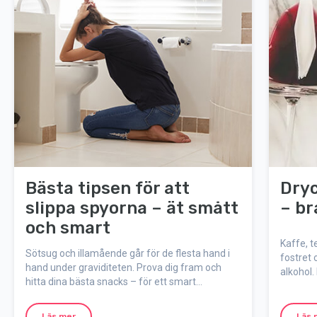
Bästa tipsen för att
Dryc
slippa spyorna – ät smått
– br
och smart
Kaffe, t
Sötsug och illamående går för de flesta hand i
fostret 
hand under graviditeten. Prova dig fram och
alkohol.
hitta dina bästa snacks – för ett smart
än vad 
småätande.
läsa mer
är gravi
Läs mer
Läs 