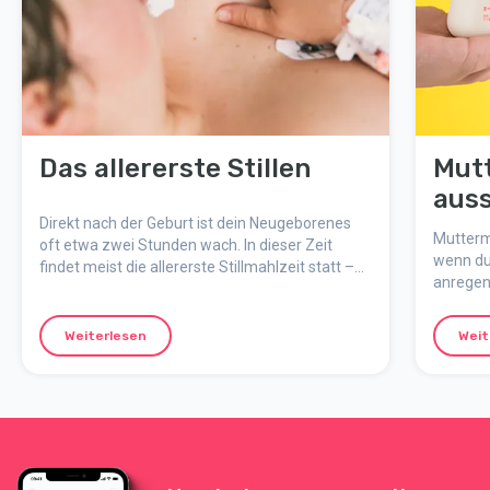
Das allererste Stillen
Mut
auss
Direkt nach der Geburt ist dein Neugeborenes
Muttermi
oft etwa zwei Stunden wach. In dieser Zeit
wenn du 
findet meist die allererste Stillmahlzeit statt –
anregen 
ein wichtiger und besonderer Moment für Baby
geht's.
und dich.
Weiterlesen
Weit