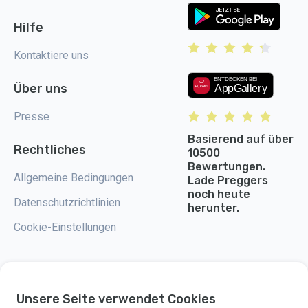
Hilfe
Kontaktiere uns
Über uns
Presse
Basierend auf über
Rechtliches
10500
Bewertungen.
Allgemeine Bedingungen
Lade Preggers
noch heute
Datenschutzrichtlinien
herunter.
Cookie-Einstellungen
Unsere Seite verwendet Cookies
Preggers ist eine App, die 2017 von der schwedischen Firma Stroller AB