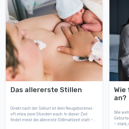
Das allererste Stillen
Wie 
an?
Direkt nach der Geburt ist dein Neugeborenes
Wie weh 
oft etwa zwei Stunden wach. In dieser Zeit
Geburts
findet meist die allererste Stillmahlzeit statt –
– stark,
ein wichtiger und besonderer Moment für Baby