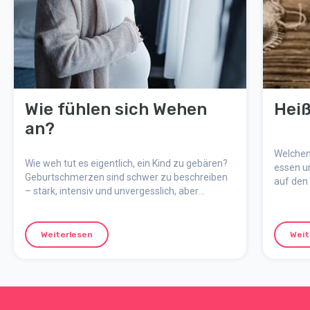
Wie fühlen sich Wehen
Heiß
an?
Welchen
Wie weh tut es eigentlich, ein Kind zu gebären?
essen u
Geburtschmerzen sind schwer zu beschreiben
auf den
– stark, intensiv und unvergesslich, aber
Sorge.
gleichzeitig natürlich, sinnvoll und
vorübergehend. Hier erklären wir, wie sich der
Schmerz anfühlt, warum er entsteht und wie du
Weiterlesen
Weit
dich mental auf die Geburt vorbereiten kannst.