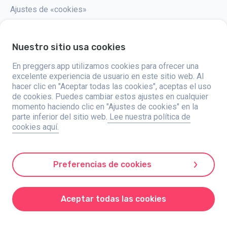
Ajustes de «cookies»
Nuestro sitio usa cookies
En preggers.app utilizamos cookies para ofrecer una
Preggers, creado por el estudio de aplicaciones sueco Stroller AB en
2017, tiene como objetivo simplificar la paternidad para los futuros y
excelente experiencia de usuario en este sitio web. Al
nuevos padres de todo el mundo. Con un equipo diverso y
hacer clic en "Aceptar todas las cookies", aceptas el uso
colaboraciones con expertos, han desarrollado aplicaciones fáciles de
de cookies. Puedes cambiar estos ajustes en cualquier
usar que son utilizadas por más de dos millones de personas. Preggers
ofrece una experiencia única en 3D, proporcionando actualizaciones,
momento haciendo clic en "Ajustes de cookies" en la
consejos y herramientas personalizadas para cada etapa del embarazo.
parte inferior del sitio web.
Lee nuestra política de
También apoya a los nuevos padres con consejos prácticos sobre el
cookies aquí.
cuidado de los recién nacidos. Al fomentar la inclusividad, Preggers
apoya diferentes configuraciones familiares. Con millones de descargas
en 203 países y posiciones destacadas en 180 mercados, Preggers es
un recurso confiable. Stroller AB está comprometido con la innovación y
la expansión de sus ofertas para satisfacer las necesidades cambiantes
Preferencias de cookies
de los padres.
Preggers es una marca registrada de Stroller AB, Kivra: 559106-0909, 106
31 Estocolmo, Suecia.
Aceptar todas las cookies
© 2017-2025 Stroller AB.