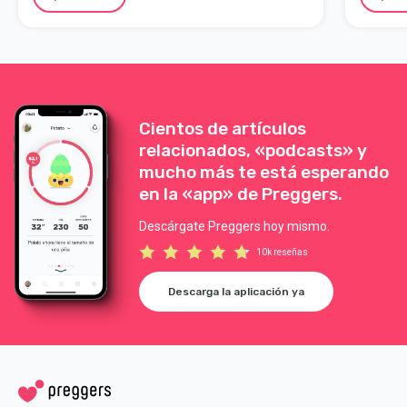
Cientos de artículos
relacionados, «podcasts» y
mucho más te está esperando
en la «app» de Preggers.
Descárgate Preggers hoy mismo.
10k reseñas
Descarga la aplicación ya