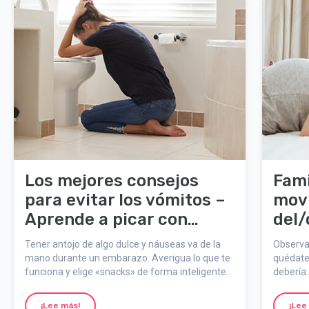
Los mejores consejos
Fami
para evitar los vómitos –
movi
Aprende a picar con
del/
cabeza
Tener antojo de algo dulce y náuseas va de la
Observa
mano durante un embarazo. Averigua lo que te
quédate
funciona y elige «snacks» de forma inteligente.
debería.
parto.
¡Lee más!
¡Lee