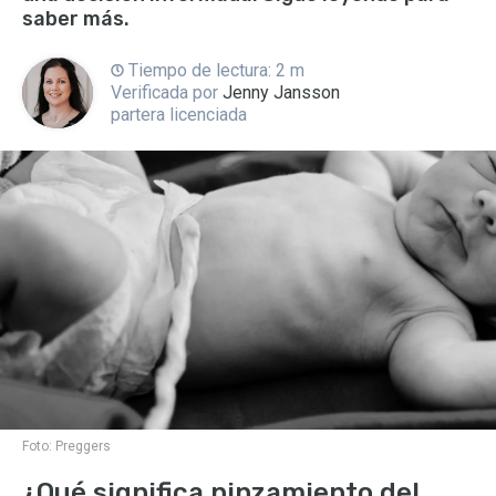
saber más.
Tiempo de lectura: 2 m
Verificada por
Jenny Jansson
partera licenciada
Foto:
Preggers
¿Qué significa pinzamiento del