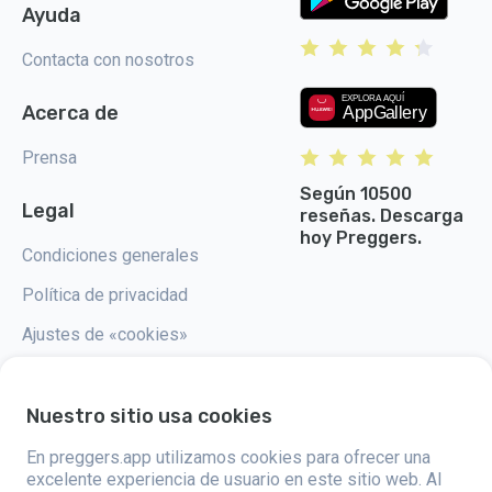
Ayuda
Contacta con nosotros
Acerca de
Prensa
Según 10500
Legal
reseñas. Descarga
hoy Preggers.
Condiciones generales
Política de privacidad
Ajustes de «cookies»
Nuestro sitio usa cookies
En preggers.app utilizamos cookies para ofrecer una
Preggers, creado por el estudio de aplicaciones sueco Stroller AB en
2017, tiene como objetivo simplificar la paternidad para los futuros y
excelente experiencia de usuario en este sitio web. Al
nuevos padres de todo el mundo. Con un equipo diverso y