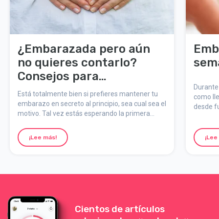
¿Embarazada pero aún
Emb
no quieres contarlo?
sem
Consejos para
mantenerlo en secreto en
Durante
Está totalmente bien si prefieres mantener tu
como lle
el primer trimestre
embarazo en secreto al principio, sea cual sea el
desde f
motivo. Tal vez estás esperando la primera
activida
ecografía, necesitas confirmarlo o simplemente
embaraz
no es el momento. Aquí tienes algunos trucos
embaraz
¡Lee más!
¡Lee
para mantenerlo en secreto un poco más:
semana
Cientos de artículos