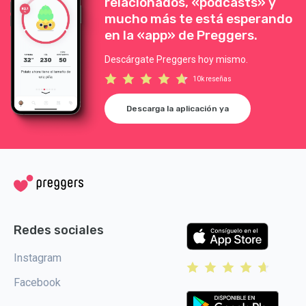
relacionados, «podcasts» y
mucho más te está esperando
en la «app» de Preggers.
Descárgate Preggers hoy mismo.
10k reseñas
Descarga la aplicación ya
Redes sociales
Instagram
Facebook